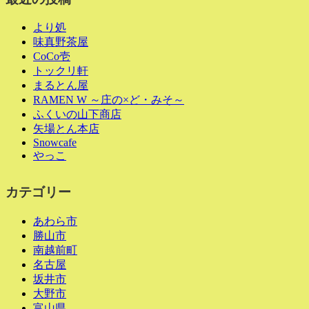
より処
味真野茶屋
CoCo壱
トックリ軒
まるとん屋
RAMEN W ～庄の×ど・みそ～
ふくいの山下商店
矢場とん本店
Snowcafe
やっこ
カテゴリー
あわら市
勝山市
南越前町
名古屋
坂井市
大野市
富山県