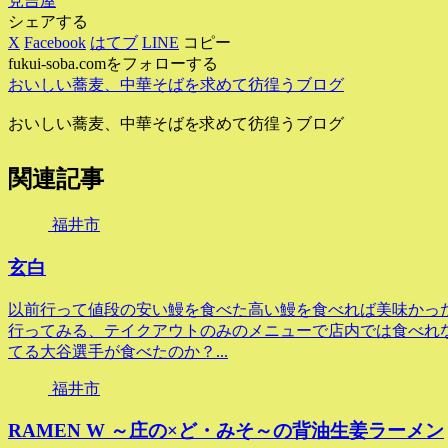
見吉屋
シェアする
X
Facebook
はてブ
LINE
コピー
fukui-soba.comをフォローする
おいしい蕎麦、中華そばを求めて彷徨うブログ
おいしい蕎麦、中華そばを求めて彷徨うブログ
関連記事
福井市
玄白
以前行って値段の安い鰻を食べた高い鰻を食べれば美味かった
行ってみる、テイクアウトのみのメニューで店内では食べれ
てる大谷選手が食べたのか？...
福井市
RAMEN W ～庄の×ど・みそ～の背油生姜ラーメン