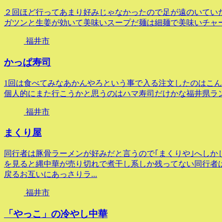
２回ほど行ってあまり好みじゃなかったので足が遠のいてい
ガツンと生姜が効いて美味いスープだ麺は細麺で美味いチャ
福井市
かっぱ寿司
1回は食べてみなあかんやろという事で入る注文したのはこ
個人的にまた行こうかと思うのはハマ寿司だけかな福井県ラ
福井市
まくり屋
同行者は豚骨ラーメンが好みだと言うので｢まくりや｣へしか
を見ると縄中華が売り切れで煮干し系しか残ってない同行者は
戻るお互いにあっさりラ...
福井市
「やっこ」の冷やし中華