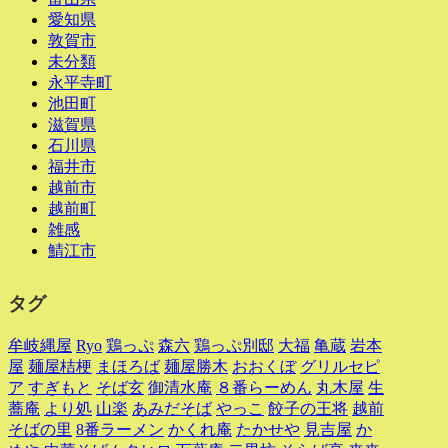
愛知県
敦賀市
未分類
永平寺町
池田町
滋賀県
石川県
福井市
越前市
越前町
雑感
鯖江市
タグ
牟岐縄屋
Ryo
鶏っぷ
森六
鶏っぷ別邸
大福
亀蔵
岩本
屋
麺屋桔梗
まほろば
麺屋勝木
おおくぼ
グリルセピ
ア
すぎもと
そば玄
御清水庵
８番らーめん
丸木屋
生
蕎庵
より処
山楽
あみだそば
やっこ
餃子の王将
越前
そばの里
8番ラーメン
かくれ庵
たかせや
見吉屋
か