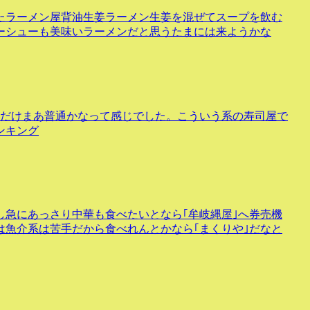
たラーメン屋背油生姜ラーメン生姜を混ぜてスープを飲む
ーシューも美味いラーメンだと思うたまには来ようかな
んだけまあ普通かなって感じでした。こういう系の寿司屋で
ンキング
し急にあっさり中華も食べたいとなら｢牟岐縄屋｣へ券売機
魚介系は苦手だから食べれんとかなら｢まくりや｣だなと