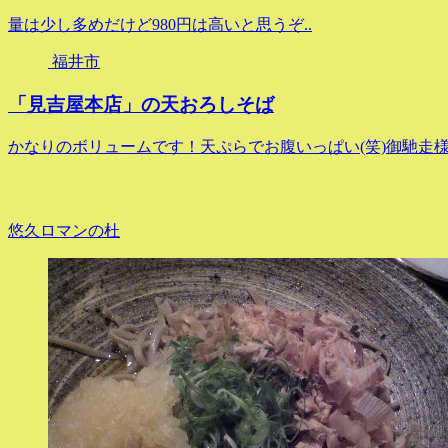
量は少し多めだけど980円は高いと思うぞ..
福井市
「見吉屋本店」の天おろしそば
かなりのボリュームです！天ぷらでお腹いっぱい(笑)御馳走様で
悠久ロマンの杜