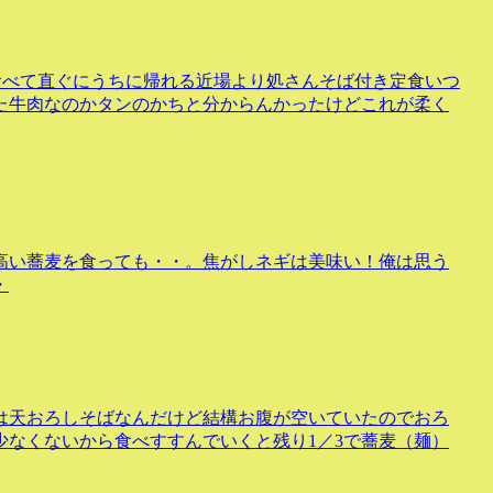
食べて直ぐにうちに帰れる近場より処さんそば付き定食いつ
た牛肉なのかタンのかちと分からんかったけどこれが柔く
高い蕎麦を食っても・・。焦がしネギは美味い！俺は思う
・
は天おろしそばなんだけど結構お腹が空いていたのでおろ
なくないから食べすすんでいくと残り1／3で蕎麦（麺）