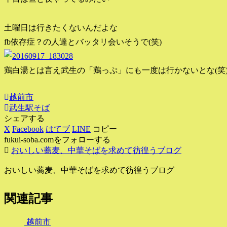
土曜日は行きたくないんだよな
fb依存症？の人達とバッタリ会いそうで(笑)
鶏白湯とは言え武生の「鶏っぷ」にも一度は行かないとな(笑
越前市
武生駅そば
シェアする
X
Facebook
はてブ
LINE
コピー
fukui-soba.comをフォローする
おいしい蕎麦、中華そばを求めて彷徨うブログ
おいしい蕎麦、中華そばを求めて彷徨うブログ
関連記事
越前市