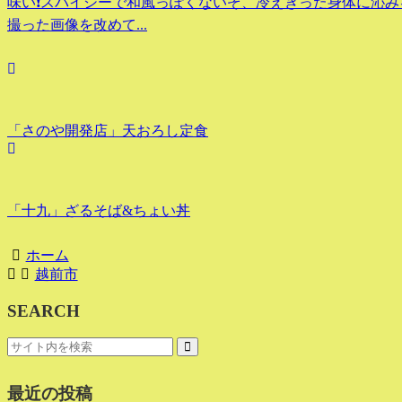
味い❗スパイシーで和風っぽくないぞ、冷えきった身体に沁みる.
撮った画像を改めて...
「さのや開発店」天おろし定食
「十九」ざるそば&ちょい丼
ホーム
越前市
SEARCH
最近の投稿