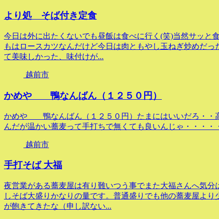
より処 そば付き定食
今日は外に出たくないでも昼飯は食べに行く(笑)当然サッと
もはロースカツなんだけど今日は肉ともやし玉ねぎ炒めだっ
て美味しかった、味付けが...
越前市
かめや 鴨なんばん（１２５０円）
かめや 鴨なんばん（１２５０円）たまにはいいだろ・・
んだが温かい蕎麦って手打ちで無くても良いんじゃ・・・・
越前市
手打そば 大福
夜営業がある蕎麦屋は有り難いつう事でまた大福さんへ気分
しそば大盛りかなりの量です。普通盛りでも他の蕎麦屋より少
が飽きてきたな（申し訳ない...