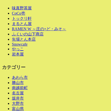
味真野茶屋
CoCo壱
トックリ軒
まるとん屋
RAMEN W ～庄の×ど・みそ～
ふくいの山下商店
矢場とん本店
Snowcafe
やっこ
岩本屋
カテゴリー
あわら市
勝山市
南越前町
名古屋
坂井市
大野市
富山県