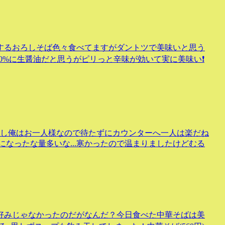
するおろしそば色々食べてますがダントツで美味いと思う
0%に生醤油だと思うがピリっと辛味が効いて実に美味い❗
しかし俺はお一人様なので待たずにカウンターへ一人は楽だね
いになったな量多いな...寒かったので温まりましたけどむる
好みじゃなかったのだがなんだ？今日食べた中華そばは美