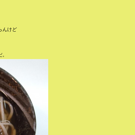
らんけど
だ。