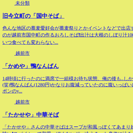
未分類
旧今立町の「国中そば」
色んな地区の蕎麦愛好会が蕎麦祭りとかイベントなどで出店
のが越前市国中町の作るおろしそば❗出汁は大根のしぼり汁10
いつ食べても変わらない...
越前市
「かめや」鴨なんばん
14時頃に行ったのに満席で一組様お待ち状態、俺の後も..
(笑)鴨なんばん(1280円)かなりお腹減っていたのに腹いっぱ
ポンのy...
越前市
「たかせや」中華そば
「たかせや」さんの中華そばはスープが和風っぽくてあまり