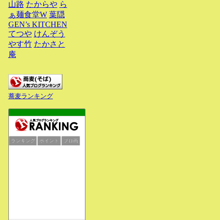
山路
たからや
ら
ぁ麺食堂W
葉隠
GEN’s KITCHEN
てつや
けんぞう
やす竹
たかさと
庵
蕎麦ランキング
ランキング
ポイント
ブロ画