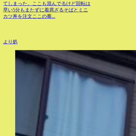
てしまった。ここも混んでるけど回転は
早い5分もまたずに着席ざるそばとミニ
カツ丼を注文ここの蕎...
より処