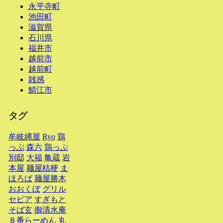
永平寺町
池田町
滋賀県
石川県
福井市
越前市
越前町
雑感
鯖江市
タグ
牟岐縄屋
Ryo
鶏
っぷ
森六
鶏っぷ
別邸
大福
亀蔵
岩
本屋
麺屋桔梗
ま
ほろば
麺屋勝木
おおくぼ
グリル
セピア
すぎもと
そば玄
御清水庵
８番らーめん
丸