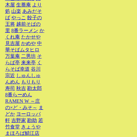
木屋
生蕎庵
より
処
山楽
あみだそ
ば
やっこ
餃子の
王将
越前そばの
里
8番ラーメン
か
くれ庵
たかせや
見吉屋
かめや
中
華そばムタヒロ
万葉庵
二男坊
そ
らば亭
来来亭
く
らそば幸道
谷川
宗近
しゅんしゅ
んめん
もりもり
寿司
秋吉
勘太郎
8番らーめん
RAMEN W ～庄
の×ど・みそ～
ま
どか
ヨーロッパ
軒
吉野家
勘助
若
竹食堂
きょうや
まほろば鯖江店