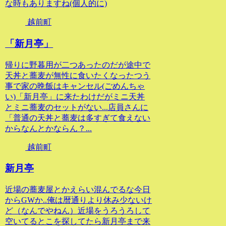
な時もありますね(個人的に)
越前町
「新月亭」
帰りに野暮用が二つあったのだが途中で
天丼と蕎麦が無性に食いたくなったつう
事で家の晩飯はキャンセル(ごめんちゃ
い)「新月亭」に来たわけだがミニ天丼
とミニ蕎麦のセットがない...店員さんに
「普通の天丼と蕎麦は多すぎて食えない
からなんとかならん？...
越前町
新月亭
近場の蕎麦屋とかえらい混んでるな今日
からGWか..俺は暦通りより休み少ないけ
ど（なんでやねん）近場をうろうろして
空いてるとこを探してたら新月亭まで来