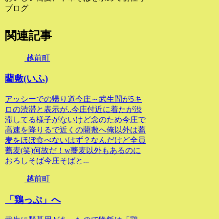
ブログ
関連記事
越前町
藺敷(いふ)
アッシーでの帰り道今庄～武生間が5キ
ロの渋滞と表示が..今庄付近に着たが渋
滞してる様子がないけど念のため今庄で
高速を降りるで近くの藺敷へ俺以外は蕎
麦をほぼ食べないはず？なんだけど全員
蕎麦(笑)何故だ！w蕎麦以外もあるのに
おろしそば今庄そばと...
越前町
「鶏っぷ」へ