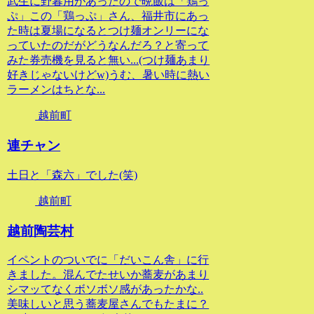
武生に野暮用があったので晩飯は「鶏っ
ぷ」この「鶏っぷ」さん、福井市にあっ
た時は夏場になるとつけ麺オンリーにな
っていたのだがどうなんだろ？と寄って
みた券売機を見ると無い...(つけ麺あまり
好きじゃないけどw)うむ、暑い時に熱い
ラーメンはちとな...
越前町
連チャン
土日と「森六」でした(笑)
越前町
越前陶芸村
イペントのついでに「だいこん舎」に行
きました。混んでたせいか蕎麦があまり
シマッてなくボソボソ感があったかな..
美味しいと思う蕎麦屋さんでもたまに？