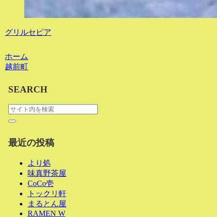
グリルセピア
ホーム
越前町
SEARCH
最近の投稿
より処
味真野茶屋
CoCo壱
トックリ軒
まるとん屋
RAMEN W