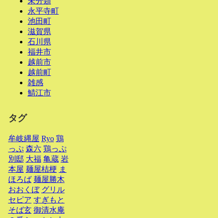
未分類
永平寺町
池田町
滋賀県
石川県
福井市
越前市
越前町
雑感
鯖江市
タグ
牟岐縄屋
Ryo
鶏
っぷ
森六
鶏っぷ
別邸
大福
亀蔵
岩
本屋
麺屋桔梗
ま
ほろば
麺屋勝木
おおくぼ
グリル
セピア
すぎもと
そば玄
御清水庵