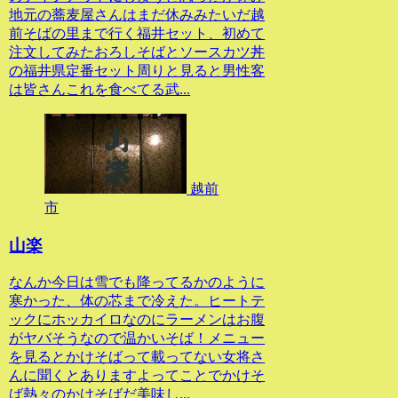
地元の蕎麦屋さんはまだ休みみたいだ越
前そばの里まで行く福井セット、初めて
注文してみたおろしそばとソースカツ丼
の福井県定番セット周りと見ると男性客
は皆さんこれを食べてる武...
越前
市
山楽
なんか今日は雪でも降ってるかのように
寒かった、体の芯まで冷えた。ヒートテ
ックにホッカイロなのにラーメンはお腹
がヤバそうなので温かいそば！メニュー
を見るとかけそばって載ってない女将さ
んに聞くとありますよってことでかけそ
ば熱々のかけそばだ美味し...