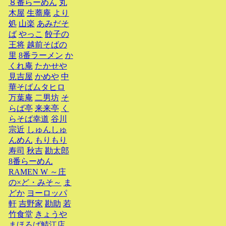
８番らーめん
丸
木屋
生蕎庵
より
処
山楽
あみだそ
ば
やっこ
餃子の
王将
越前そばの
里
8番ラーメン
か
くれ庵
たかせや
見吉屋
かめや
中
華そばムタヒロ
万葉庵
二男坊
そ
らば亭
来来亭
く
らそば幸道
谷川
宗近
しゅんしゅ
んめん
もりもり
寿司
秋吉
勘太郎
8番らーめん
RAMEN W ～庄
の×ど・みそ～
ま
どか
ヨーロッパ
軒
吉野家
勘助
若
竹食堂
きょうや
まほろば鯖江店