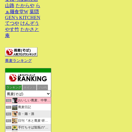
山路
たからや
ら
ぁ麺食堂W
葉隠
GEN’s KITCHEN
てつや
けんぞう
やす竹
たかさと
庵
蕎麦ランキング
ランキング
ポイント
ブロ画
おいしい蕎麦、中華そばを求めて彷徨うブログ
1位
蕎麦日記
2位
音・麺・酒
3位
日刊『水と蕎麦 研究図鑑』
4位
手打ちそば龍瓶の“いつも心に太陽を”
5位