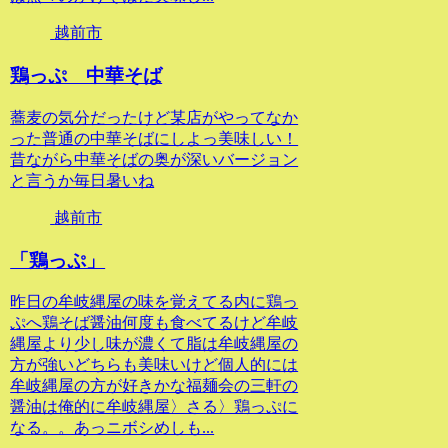
越前市
鶏っぷ 中華そば
蕎麦の気分だったけど某店がやってなか
った普通の中華そばにしよっ美味しい！
昔ながら中華そばの奥が深いバージョン
と言うか毎日暑いね
越前市
「鶏っぷ」
昨日の牟岐縄屋の味を覚えてる内に鶏っ
ぷへ鶏そば醤油何度も食べてるけど牟岐
縄屋より少し味が濃くて脂は牟岐縄屋の
方が強いどちらも美味いけど個人的には
牟岐縄屋の方が好きかな福麺会の三軒の
醤油は俺的に牟岐縄屋〉さる〉鶏っぷに
なる。。あっニボシめしも...