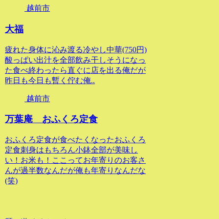
越前市
大福
疲れた身体に沁み渡る冷やし中華(750円)
酸っぱい出汁を全部飲み干しそうになっ
た食べ終わったら直ぐに店を出る俺だが
昨日も今日も暫く佇む俺..
越前市
万葉庵 おふくろ定食
おふくろ定食が食べたくなったおふくろ
定食刺身はもちろん小鉢全部が美味し
い！お米も！ここってお年寄りのお客さ
んが過半数なんだが俺も年寄りなんだな
(笑)