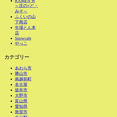
RAMEN W
～庄の×ど・
みそ～
ふくいの山
下商店
矢場とん本
店
Snowcafe
やっこ
カテゴリー
あわら市
勝山市
南越前町
名古屋
坂井市
大野市
富山県
愛知県
敦賀市