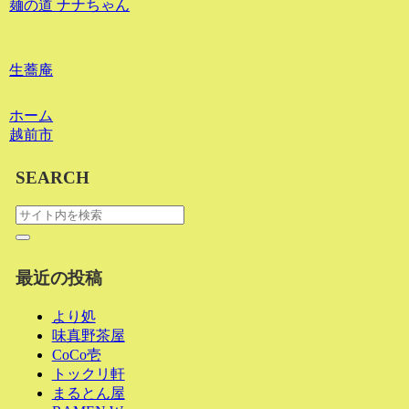
麺の道 ナナちゃん
生蕎庵
ホーム
越前市
SEARCH
最近の投稿
より処
味真野茶屋
CoCo壱
トックリ軒
まるとん屋