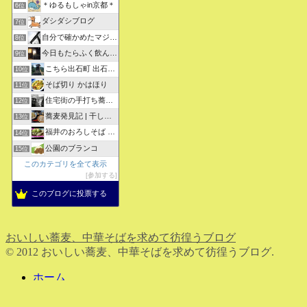
＊ゆるもしゃin京都＊
6位
ダシダシブログ
7位
自分で確かめたマジな近現代史・グルメな蕎麦・キレイなお花さん
8位
今日もたらふく飲んで食べた -湖月四代目嫁日記-
9位
こちら出石町 出石そばの「田中屋食品製造部」
10位
そば切り かはほり
11位
住宅街の手打ち蕎麦屋三代目ブログ
12位
蕎麦発見記 | 干しそばをメインにしたそばブログ
13位
福井のおろしそば 無責任１００選
14位
公園のブランコ
15位
このカテゴリを全て表示
参加する
このブログに投票する
おいしい蕎麦、中華そばを求めて彷徨うブログ
© 2012 おいしい蕎麦、中華そばを求めて彷徨うブログ.
ホーム
検索