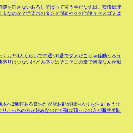
追随を許さないおろしそばって言う事だな先日、安倍総理
丈夫なのか？汚染水のタンク問題やその他諸々マスゴミは
くも350人くらいで抽選301番でダメだこりゃ移動うろう
通盛りは少ないけど大盛りはそこそこの量で満腹なんか暇
木へ2種類ある醤油だが店お勧め鶏油入りを注文(もうひ
)よりこっちの方が好みなのだが麺は鶏っぷの方が断然美味