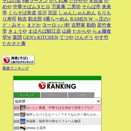
そばの里
8番ラーメン
かくれ庵
たかせや
見吉屋
か
めや
中華そばムタヒロ
万葉庵
二男坊
そらば亭
来来
亭
くらそば幸道
谷川
宗近
しゅんしゅんめん
もりも
り寿司
秋吉
勘太郎
8番らーめん
RAMEN W ～庄の×
ど・みそ～
まどか
ヨーロッパ軒
吉野家
勘助
若竹食
堂
きょうや
まほろば鯖江店
山路
たからや
らぁ麺食
堂W
葉隠
GEN’s KITCHEN
てつや
けんぞう
やす竹
たかさと庵
蕎麦ランキング
ランキング
ポイント
ブロ画
おいしい蕎麦、中華そばを求めて彷徨うブログ
1位
福井しらべ | ええーっ！？そうなんや！知らんかったわ。
2位
来福家：福井市の幸せリフォーム物語
3位
showa 土花亭
4位