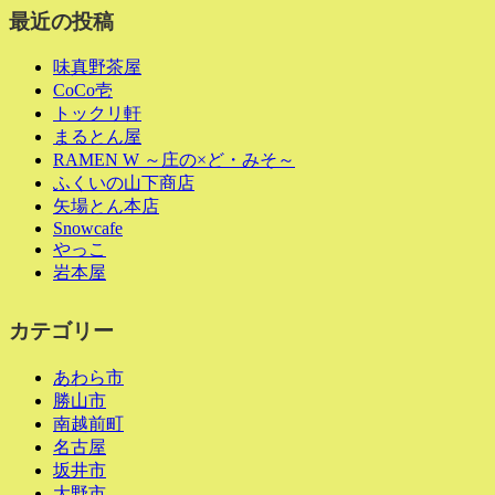
最近の投稿
味真野茶屋
CoCo壱
トックリ軒
まるとん屋
RAMEN W ～庄の×ど・みそ～
ふくいの山下商店
矢場とん本店
Snowcafe
やっこ
岩本屋
カテゴリー
あわら市
勝山市
南越前町
名古屋
坂井市
大野市