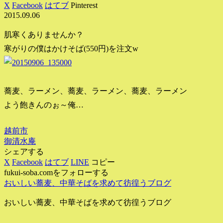
X
Facebook
はてブ
Pinterest
2015.09.06
肌寒くありませんか？
寒がりの僕はかけそば(550円)を注文w
蕎麦、ラーメン、蕎麦、ラーメン、蕎麦、ラーメン
よう飽きんのぉ～俺…
越前市
御清水庵
シェアする
X
Facebook
はてブ
LINE
コピー
fukui-soba.comをフォローする
おいしい蕎麦、中華そばを求めて彷徨うブログ
おいしい蕎麦、中華そばを求めて彷徨うブログ