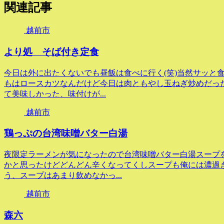
関連記事
越前市
より処 そば付き定食
今日は外に出たくないでも昼飯は食べに行く(笑)当然サッと
もはロースカツなんだけど今日は肉ともやし玉ねぎ炒めだっ
て美味しかった、味付けが...
越前市
鶏っぷの台湾味噌バター白湯
夜限定ラーメンが気になったので台湾味噌バター白湯スープ
かと思ったけどどんどん辛くなってくしスープも俺には濃過
う、スープはあまり飲めなかっ...
越前市
森六