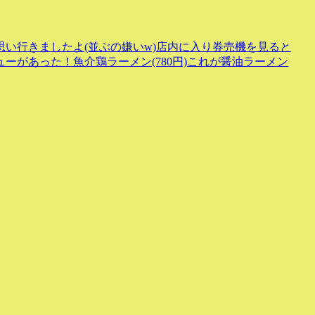
い行きましたよ(並ぶの嫌いw)店内に入り券売機を見ると
ーがあった！魚介鶏ラーメン(780円)これが醤油ラーメン