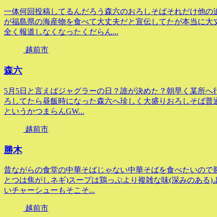
一体何回投稿してるんだろう森六のおろしそばそれだけ他の
が福島県の海産物を食べて大丈夫だと宣伝してたが本当に大
全く報道しなくなったくだらん...
越前市
森六
5月5日と言えばジャグラーの日？誰が決めた？朝早く某所へ行
ろしてたら昼飯時になった森六へ珍しく大盛りおろしそば普
というかつまらんGW...
越前市
勝木
昔ながらの食堂の中華そばじゃない中華そばを食べたいので勝
とつは焦がしネギ)スープは鶏っぷより複雑な味(深みのある
いチャーシューもそこそ...
越前市