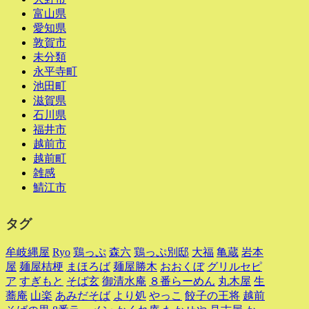
富山県
愛知県
敦賀市
未分類
永平寺町
池田町
滋賀県
石川県
福井市
越前市
越前町
雑感
鯖江市
タグ
牟岐縄屋
Ryo
鶏っぷ
森六
鶏っぷ別邸
大福
亀蔵
岩本
屋
麺屋桔梗
まほろば
麺屋勝木
おおくぼ
グリルセピ
ア
すぎもと
そば玄
御清水庵
８番らーめん
丸木屋
生
蕎庵
山楽
あみだそば
より処
やっこ
餃子の王将
越前