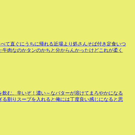
食べて直ぐにうちに帰れる近場より処さんそば付き定食いつ
た牛肉なのかタンのかちと分からんかったけどこれが柔く
を飲む、辛いぞ！濃い～なバターが溶けてまろやかになる
ぎる割りスープを入れると俺には丁度良い感じになると思