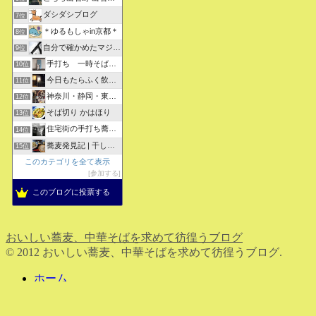
ダシダシブログ
7位
＊ゆるもしゃin京都＊
8位
自分で確かめたマジな近現代史・グルメな蕎麦・キレイなお花さん
9位
手打ち 一時そば (店主の軟式ホームページ）
10位
今日もたらふく飲んで食べた -湖月四代目嫁日記-
11位
神奈川・静岡・東京の蕎麦屋の評判と口コミ
12位
そば切り かはほり
13位
住宅街の手打ち蕎麦屋三代目ブログ
14位
蕎麦発見記 | 干しそばをメインにしたそばブログ
15位
このカテゴリを全て表示
参加する
このブログに投票する
おいしい蕎麦、中華そばを求めて彷徨うブログ
© 2012 おいしい蕎麦、中華そばを求めて彷徨うブログ.
ホーム
検索