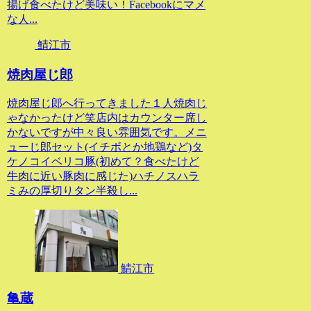
揚げ食べたけど美味い！Facebookにマメ
な人...
鯖江市
焼肉屋じ郎
焼肉屋じ郎へ行ってきました１人焼肉じ
ゃなかったけど笑店内はカウンター席し
かないですが中々良い雰囲気です。メニ
ューじ郎セット(イチボとか地鶏など)タ
ケノコイベリコ豚(初めて？食べたけど
牛肉に近い豚肉に感じた)ハチノスハラ
ミみの厚切りタン半殺し...
鯖江市
亀蔵