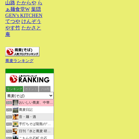
山路
たからや
ら
ぁ麺食堂W
葉隠
GEN’s KITCHEN
てつや
けんぞう
やす竹
たかさと
庵
蕎麦ランキング
ランキング
ポイント
ブロ画
おいしい蕎麦、中華そばを求めて彷徨うブログ
1位
蕎麦日記
2位
音・麺・酒
3位
手打ちそば龍瓶の“いつも心に太陽を”
4位
日刊『水と蕎麦 研究図鑑』
5位
こちら出石町 出石そばの「田中屋食品製造部」
6位