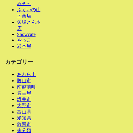
みそ～
ふくいの山
下商店
矢場とん本
店
Snowcafe
やっこ
岩本屋
カテゴリー
あわら市
勝山市
南越前町
名古屋
坂井市
大野市
富山県
愛知県
敦賀市
未分類