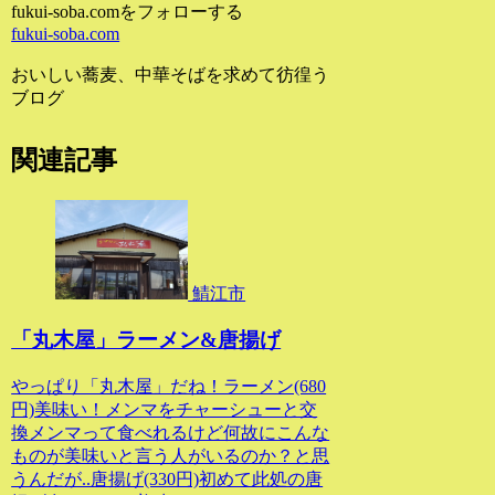
fukui-soba.comをフォローする
fukui-soba.com
おいしい蕎麦、中華そばを求めて彷徨う
ブログ
関連記事
鯖江市
「丸木屋」ラーメン&唐揚げ
やっぱり「丸木屋」だね！ラーメン(680
円)美味い！メンマをチャーシューと交
換メンマって食べれるけど何故にこんな
ものが美味いと言う人がいるのか？と思
うんだが..唐揚げ(330円)初めて此処の唐