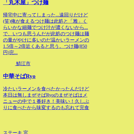
「丸木屋」つけ麺
帰宅中に寄ってしまった...遠回りだけど
(笑)俺が食えるつけ麺は此処と「雅」く
らいかな細麺でつけ汁が濃くないから...
で、いつも思うんだが此処のつけ麺は麺
の量がやけに多いのだ温かいラーメンの
1.5倍～2倍近くあると思う。つけ麺(850
円)完...
鯖江市
中華そばRyo
冷たいラーメンを食べたかったんだけど
本日は無しまぜそばRyoのまぜそばはメ
ニューの中で１番好き！美味い！久しぶ
りに食べたから味変するのも忘れて完食
ステーキ 宮