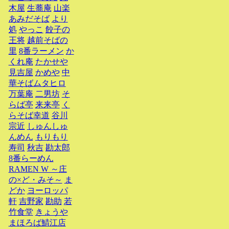
木屋
生蕎庵
山楽
あみだそば
より
処
やっこ
餃子の
王将
越前そばの
里
8番ラーメン
か
くれ庵
たかせや
見吉屋
かめや
中
華そばムタヒロ
万葉庵
二男坊
そ
らば亭
来来亭
く
らそば幸道
谷川
宗近
しゅんしゅ
んめん
もりもり
寿司
秋吉
勘太郎
8番らーめん
RAMEN W ～庄
の×ど・みそ～
ま
どか
ヨーロッパ
軒
吉野家
勘助
若
竹食堂
きょうや
まほろば鯖江店