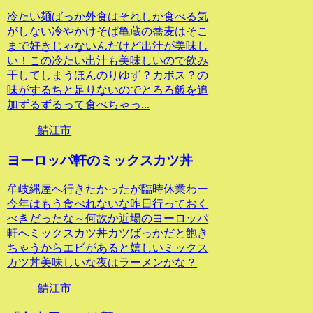
冷たい麺ばっか外食はそれしか食べる気
がしない冷やかけそば亀蔵の蕎麦はそこ
まで好きじゃないんだけど出汁が美味し
い！この冷たい出汁も美味しいので飲み
干してしまうほんのりゆず？カボス？の
味がするちと足りないのでとろろ飯を追
加ずるずるって食べちゃっ...
鯖江市
ヨーロッパ軒のミックスカツ丼
牟岐縄屋へ行きたかったが臨時休業わー
今年はもう食べれないな昨日行っておく
べきだったな～何故か近場のヨーロッパ
軒へミックスカツ丼カツばっかだと飽き
ちゃうからエビがあると嬉しいミックス
カツ丼美味しいな夜はラーメンかな？
鯖江市