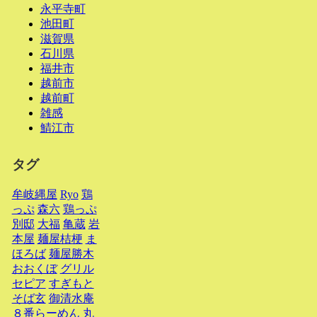
永平寺町
池田町
滋賀県
石川県
福井市
越前市
越前町
雑感
鯖江市
タグ
牟岐縄屋
Ryo
鶏
っぷ
森六
鶏っぷ
別邸
大福
亀蔵
岩
本屋
麺屋桔梗
ま
ほろば
麺屋勝木
おおくぼ
グリル
セピア
すぎもと
そば玄
御清水庵
８番らーめん
丸