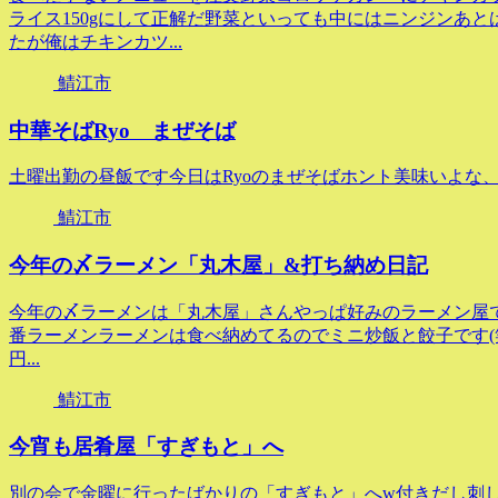
ライス150gにして正解だ野菜といっても中にはニンジンあと
たが俺はチキンカツ...
鯖江市
中華そばRyo まぜそば
土曜出勤の昼飯です今日はRyoのまぜそばホント美味いよな
鯖江市
今年の〆ラーメン「丸木屋」&打ち納め日記
今年の〆ラーメンは「丸木屋」さんやっぱ好みのラーメン屋で食
番ラーメンラーメンは食べ納めてるのでミニ炒飯と餃子です(笑)で今
円...
鯖江市
今宵も居肴屋「すぎもと」へ
別の会で金曜に行ったばかりの「すぎもと」へw付きだし刺し