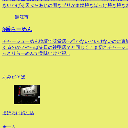
きいかげそ天ぷらあじの開きブリかま塩焼きほっけ焼き焼きお
鯖江市
8番らーめん
チャーシューめん検証で花堂店へ行かないといけないのに東
くるのか？やっぱ先日の神明店？と同じくこま切れチャーシ
っさりらーめんで美味いけど福...
あみだそば
まほろば鯖江店
ホーム