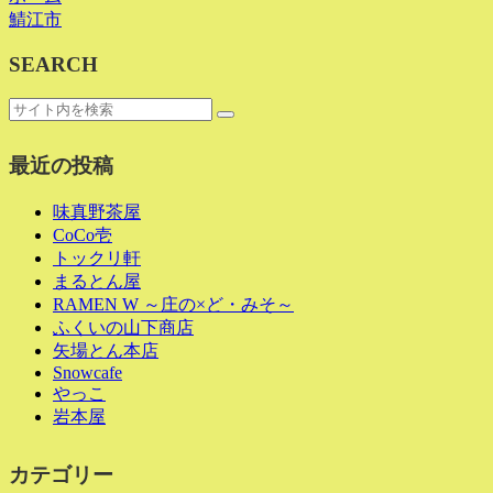
鯖江市
SEARCH
最近の投稿
味真野茶屋
CoCo壱
トックリ軒
まるとん屋
RAMEN W ～庄の×ど・みそ～
ふくいの山下商店
矢場とん本店
Snowcafe
やっこ
岩本屋
カテゴリー