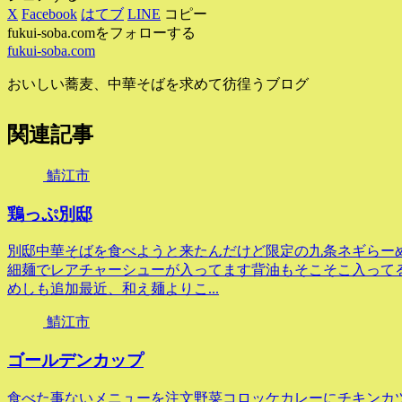
X
Facebook
はてブ
LINE
コピー
fukui-soba.comをフォローする
fukui-soba.com
おいしい蕎麦、中華そばを求めて彷徨うブログ
関連記事
鯖江市
鶏っぷ別邸
別邸中華そばを食べようと来たんだけど限定の九条ネギらー
細麺でレアチャーシューが入ってます背油もそこそこ入って
めしも追加最近、和え麺よりこ...
鯖江市
ゴールデンカップ
食べた事ないメニューを注文野菜コロッケカレーにチキンカ