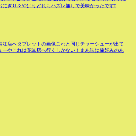
にぎり🍙やはりどれもハズレ無しで美味かったです❗
鯖江店へタブレットの画像これと同じチャーシューが出て
ューやこれは花堂店へ行くしかない！まあ味は俺好みのあ