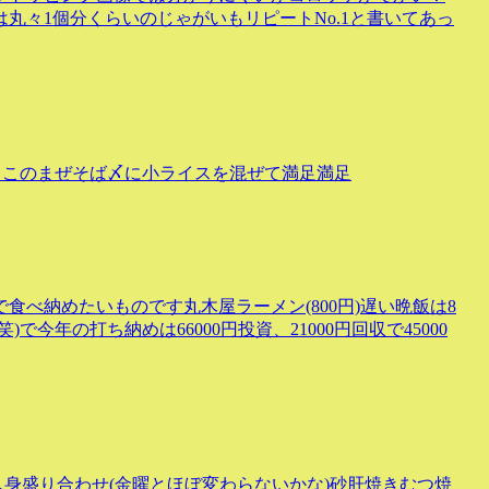
は丸々1個分くらいのじゃがいもリピートNo.1と書いてあっ
、このまぜそば〆に小ライスを混ぜて満足満足
べ納めたいものです丸木屋ラーメン(800円)遅い晩飯は8
年の打ち納めは66000円投資、21000円回収で45000
身盛り合わせ(金曜とほぼ変わらないかな)砂肝焼きむつ焼