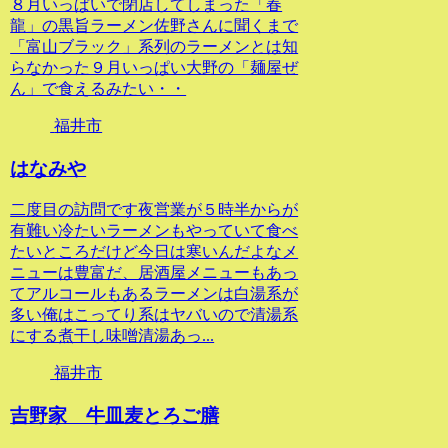
８月いっぱいで閉店してしまった「春
龍」の黒旨ラーメン佐野さんに聞くまで
「富山ブラック」系列のラーメンとは知
らなかった９月いっぱい大野の「麺屋ぜ
ん」で食えるみたい・・
福井市
はなみや
二度目の訪問です夜営業が５時半からが
有難い冷たいラーメンもやっていて食べ
たいところだけど今日は寒いんだよなメ
ニューは豊富だ、居酒屋メニューもあっ
てアルコールもあるラーメンは白湯系が
多い俺はこってり系はヤバいので清湯系
にする煮干し味噌清湯あっ...
福井市
吉野家 牛皿麦とろご膳