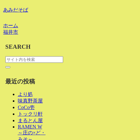
あみだそば
ホーム
福井市
SEARCH
最近の投稿
より処
味真野茶屋
CoCo壱
トックリ軒
まるとん屋
RAMEN W
～庄の×ど・
みそ～