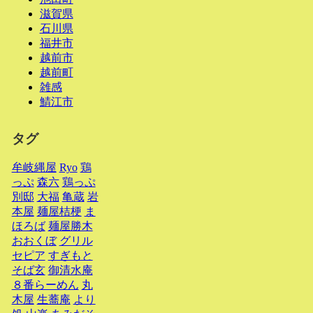
滋賀県
石川県
福井市
越前市
越前町
雑感
鯖江市
タグ
牟岐縄屋
Ryo
鶏
っぷ
森六
鶏っぷ
別邸
大福
亀蔵
岩
本屋
麺屋桔梗
ま
ほろば
麺屋勝木
おおくぼ
グリル
セピア
すぎもと
そば玄
御清水庵
８番らーめん
丸
木屋
生蕎庵
より