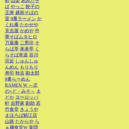
処
山楽
あみだそ
ば
やっこ
餃子の
王将
越前そばの
里
8番ラーメン
か
くれ庵
たかせや
見吉屋
かめや
中
華そばムタヒロ
万葉庵
二男坊
そ
らば亭
来来亭
く
らそば幸道
谷川
宗近
しゅんしゅ
んめん
もりもり
寿司
秋吉
勘太郎
8番らーめん
RAMEN W ～庄
の×ど・みそ～
ま
どか
ヨーロッパ
軒
吉野家
勘助
若
竹食堂
きょうや
まほろば鯖江店
山路
たからや
ら
ぁ麺食堂W
葉隠