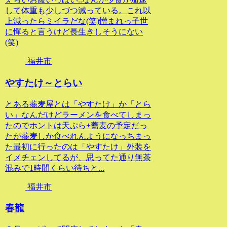
して体重も少しづつ減っている。これ以
上減ったらミイラだな(笑)憎まれっ子世
に憚ると言うけど長生きしそうにない
(笑)
福井市
やすたけ～とらい
とある蕎麦屋とは「やすたけ」か「とら
い」なんだけどラーメンを食べてしまっ
たのでホントは天ぷら+蕎麦の予定だっ
たが蕎麦しか食べれんようになっちまっ
た最初に行ったのは「やすたけ」外装を
イメチェンしてるが、思ってた通り無茶
混みで1時間くらい待ちと...
福井市
春龍