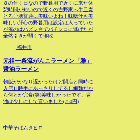
８の付く日なので野暮用で近くに来た休
憩時間が短いので近くの吉野家へ牛皿麦
とろご膳普通に美味いよね！味噌汁も美
味しい肝心の野暮用は設定は入っていた
が俺のはハズレ台でパチンコに逃げたが
全然引きが弱くて惨敗
福井市
元祖一条流がんこラーメン「雅」
醤油ラーメン
朝飯がかなり遅かったけど開店と同時に
入店11時半にあっさりしてるし細麺だか
ら何とか完食(笑)美味しかったです。背
油は少しにして貰いました(750円)
中華そばムタヒロ