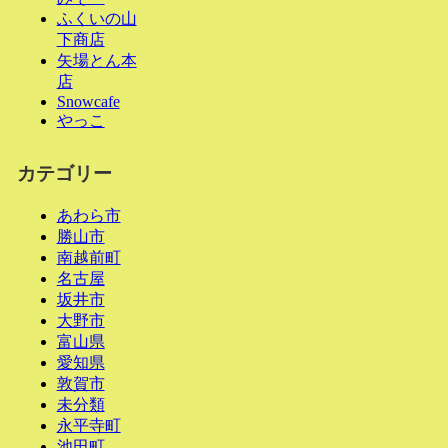
ふくいの山
下商店
矢場とん本
店
Snowcafe
やっこ
カテゴリー
あわら市
勝山市
南越前町
名古屋
坂井市
大野市
富山県
愛知県
敦賀市
未分類
永平寺町
池田町