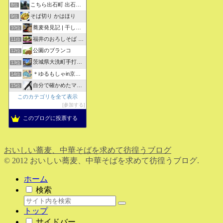
こちら出石町 出石そばの「田中屋食品製造部」
8位
そば切り かはほり
9位
蕎麦発見記 | 干しそばをメインにしたそばブログ
10位
福井のおろしそば 無責任１００選
11位
公園のブランコ
12位
茨城県大洗町手打ちそば常陸屋のブログ
13位
＊ゆるもしゃin京都＊
14位
自分で確かめたマジな近現代史・グルメな蕎麦・キレイなお花さん
15位
このカテゴリを全て表示
参加する
このブログに投票する
おいしい蕎麦、中華そばを求めて彷徨うブログ
© 2012 おいしい蕎麦、中華そばを求めて彷徨うブログ.
ホーム
検索
トップ
サイドバー