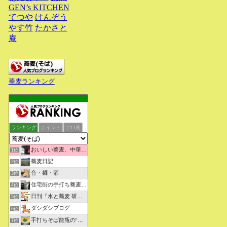
GEN’s KITCHEN
てつや
けんぞう
やす竹
たかさと
庵
蕎麦ランキング
ランキング
ポイント
ブロ画
おいしい蕎麦、中華そばを求めて彷徨うブログ
1位
蕎麦日記
2位
音・麺・酒
3位
住宅街の手打ち蕎麦屋三代目ブログ
4位
日刊『水と蕎麦 研究図鑑』
5位
ダシダシブログ
6位
手打ちそば龍瓶の“いつも心に太陽を”
7位