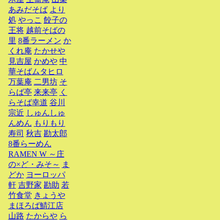
あみだそば
より
処
やっこ
餃子の
王将
越前そばの
里
8番ラーメン
か
くれ庵
たかせや
見吉屋
かめや
中
華そばムタヒロ
万葉庵
二男坊
そ
らば亭
来来亭
く
らそば幸道
谷川
宗近
しゅんしゅ
んめん
もりもり
寿司
秋吉
勘太郎
8番らーめん
RAMEN W ～庄
の×ど・みそ～
ま
どか
ヨーロッパ
軒
吉野家
勘助
若
竹食堂
きょうや
まほろば鯖江店
山路
たからや
ら