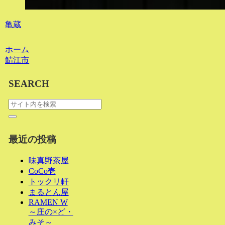
亀蔵
ホーム
鯖江市
SEARCH
最近の投稿
味真野茶屋
CoCo壱
トックリ軒
まるとん屋
RAMEN W
～庄の×ど・
みそ～