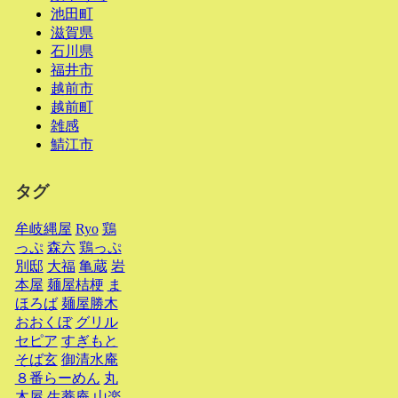
池田町
滋賀県
石川県
福井市
越前市
越前町
雑感
鯖江市
タグ
牟岐縄屋
Ryo
鶏
っぷ
森六
鶏っぷ
別邸
大福
亀蔵
岩
本屋
麺屋桔梗
ま
ほろば
麺屋勝木
おおくぼ
グリル
セピア
すぎもと
そば玄
御清水庵
８番らーめん
丸
木屋
生蕎庵
山楽