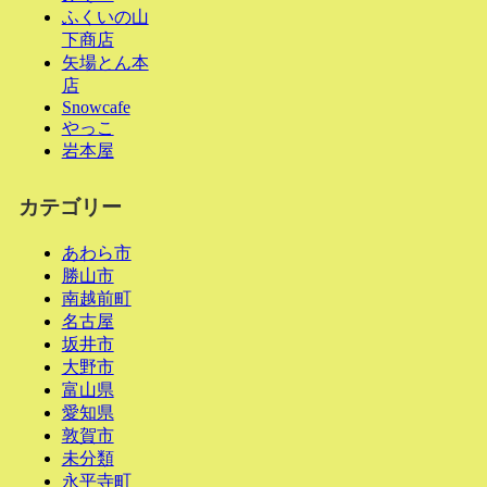
ふくいの山
下商店
矢場とん本
店
Snowcafe
やっこ
岩本屋
カテゴリー
あわら市
勝山市
南越前町
名古屋
坂井市
大野市
富山県
愛知県
敦賀市
未分類
永平寺町