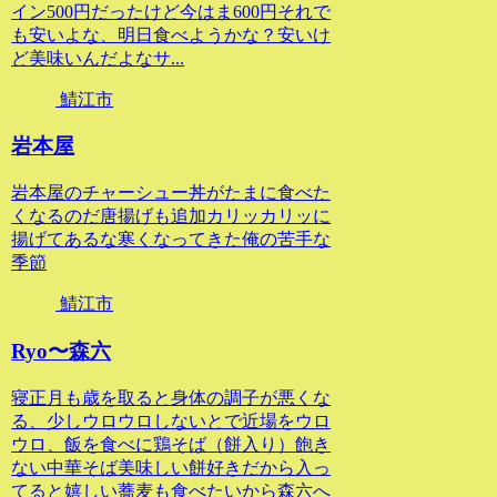
イン500円だったけど今はま600円それで
も安いよな、明日食べようかな？安いけ
ど美味いんだよなサ...
鯖江市
岩本屋
岩本屋のチャーシュー丼がたまに食べた
くなるのだ唐揚げも追加カリッカリッに
揚げてあるな寒くなってきた俺の苦手な
季節
鯖江市
Ryo〜森六
寝正月も歳を取ると身体の調子が悪くな
る、少しウロウロしないとで近場をウロ
ウロ、飯を食べに鶏そば（餅入り）飽き
ない中華そば美味しい餅好きだから入っ
てると嬉しい蕎麦も食べたいから森六へ