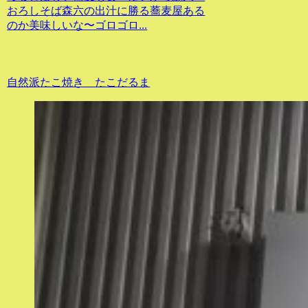
おろしそば森六の出汁に勝る蕎麦屋ある
のか美味しいな〜ゴロゴロ...
自然派たこ焼き たこだるま