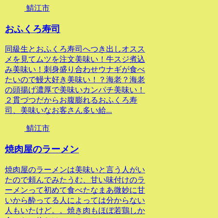
鯖江市
おふくろ寿司
同級生とおふくろ寿司へつき出しオスス
メを見てムツを注文美味い！牛スジ煮込
み美味い！刺身盛り合わせウナギが食べ
たいので鰻大好き美味い！？海老？海老
の頭揚げ濃厚で美味いカンパチ美味い！
２貫づつだからお腹膨れるおふくろ寿
司、美味いなお客さん多い給...
鯖江市
焼肉屋のラーメン
焼肉屋のラーメンは美味いと言う人がい
たので頼んでみたうむ、甘い味付けのラ
ーメンって初めて食べたなまあ微妙に甘
いから酔ってる人によっては分からない
人もいたけど。。焼き肉もほぼ若鶏しか