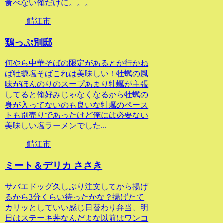
食べない俺だけに。。。
鯖江市
鶏っぷ別邸
何やら中華そばの限定があるとか行かね
ば牡蠣塩そばこれは美味しい！牡蠣の風
味がほんのりのスープあまり牡蠣が主張
してると俺好みじゃなくなるから牡蠣の
身が入ってないのも良いな牡蠣のペース
トも別売りであったけど俺には必要ない
美味しい塩ラーメンでした...
鯖江市
ミート＆デリカ ささき
サバエドッグ久しぶり注文してから揚げ
るから3分くらい待ったかな？揚げたて
カリッとしていい感じ日替わり弁当、明
日はステーキ丼なんだよな以前はワンコ