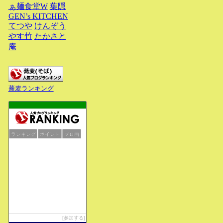
ぁ麺食堂W
葉隠
GEN’s KITCHEN
てつや
けんぞう
やす竹
たかさと
庵
蕎麦ランキング
ランキング
ポイント
ブロ画
参加する