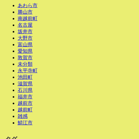
あわら市
勝山市
南越前町
名古屋
坂井市
大野市
富山県
愛知県
敦賀市
未分類
永平寺町
池田町
滋賀県
石川県
福井市
越前市
越前町
雑感
鯖江市