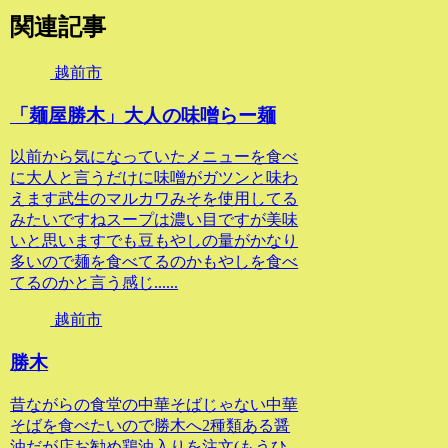
関連記事
越前市
「麺屋勝木」大人の味噌らー麺
以前から気になっていたメニューを食べ
に大人と言うだけに味噌がガツンと味わ
えます武生のマルカワみそを使用してる
みたいですねスープは濃い目ですが美味
いと思いますでも豆もやしの量がかなり
多いので麺を食べてるのかもやしを食べ
てるのかと言う感じ......
越前市
勝木
昔ながらの食堂の中華そばじゃない中華
そばを食べたいので勝木へ2種類ある醤
油だが店お勧め鶏油入りを注文(もうひ