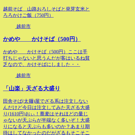
越前そば 山路おろしそばと発芽玄米と
ろろかけご飯（750円）
越前市
かめや かけそば（500円）
かめや かけそば（500円）ここは手
打ちじゃないと思うんだが客はいるね貧
乏なので、かけそばにしました・・
越前市
「山楽」天ざる大盛り
田舎そば(太麺)屋でざる系は注文しない
んだけど今日は注文してみた天ざる大盛
り(1610円)おぃ！蕎麦はそれほどの量じ
ゃないが天ぷらが半端なく多いぞ！大盛
りになると天ぷらも多いのか？あまり期
待はしてなかったのだがざるもそこそこ