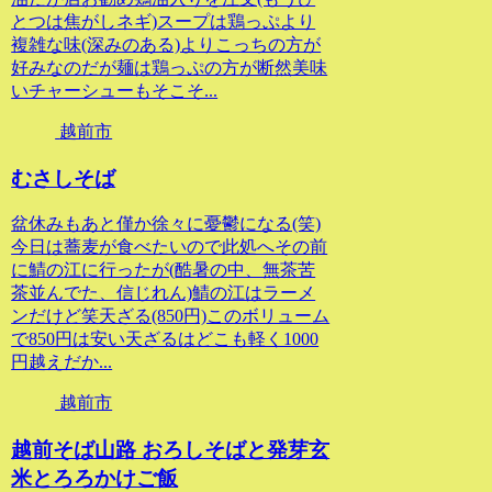
とつは焦がしネギ)スープは鶏っぷより
複雑な味(深みのある)よりこっちの方が
好みなのだが麺は鶏っぷの方が断然美味
いチャーシューもそこそ...
越前市
むさしそば
盆休みもあと僅か徐々に憂鬱になる(笑)
今日は蕎麦が食べたいので此処へその前
に鯖の江に行ったが(酷暑の中、無茶苦
茶並んでた、信じれん)鯖の江はラーメ
ンだけど笑天ざる(850円)このボリューム
で850円は安い天ざるはどこも軽く1000
円越えだか...
越前市
越前そば山路 おろしそばと発芽玄
米とろろかけご飯