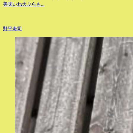
美味いね天ぷらも...
野平寿司