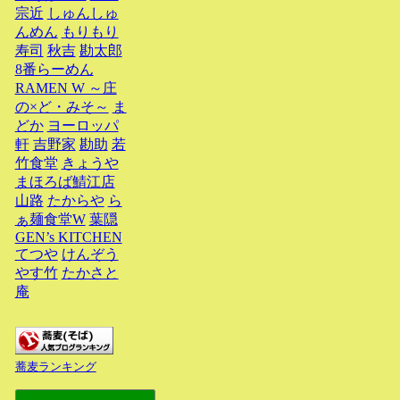
宗近
しゅんしゅ
んめん
もりもり
寿司
秋吉
勘太郎
8番らーめん
RAMEN W ～庄
の×ど・みそ～
ま
どか
ヨーロッパ
軒
吉野家
勘助
若
竹食堂
きょうや
まほろば鯖江店
山路
たからや
ら
ぁ麺食堂W
葉隠
GEN’s KITCHEN
てつや
けんぞう
やす竹
たかさと
庵
蕎麦ランキング