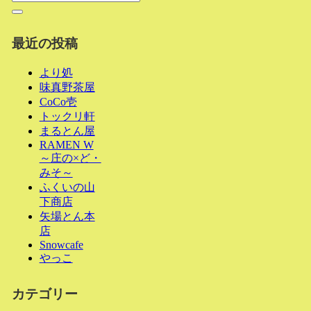
最近の投稿
より処
味真野茶屋
CoCo壱
トックリ軒
まるとん屋
RAMEN W
～庄の×ど・
みそ～
ふくいの山
下商店
矢場とん本
店
Snowcafe
やっこ
カテゴリー