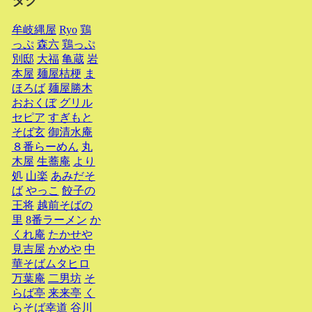
タグ
牟岐縄屋
Ryo
鶏
っぷ
森六
鶏っぷ
別邸
大福
亀蔵
岩
本屋
麺屋桔梗
ま
ほろば
麺屋勝木
おおくぼ
グリル
セピア
すぎもと
そば玄
御清水庵
８番らーめん
丸
木屋
生蕎庵
より
処
山楽
あみだそ
ば
やっこ
餃子の
王将
越前そばの
里
8番ラーメン
か
くれ庵
たかせや
見吉屋
かめや
中
華そばムタヒロ
万葉庵
二男坊
そ
らば亭
来来亭
く
らそば幸道
谷川