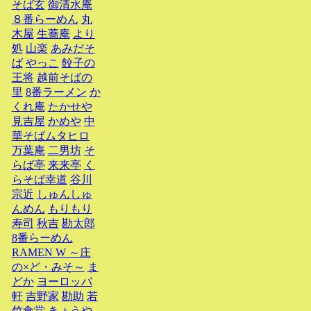
そば玄
御清水庵
８番らーめん
丸
木屋
生蕎庵
より
処
山楽
あみだそ
ば
やっこ
餃子の
王将
越前そばの
里
8番ラーメン
か
くれ庵
たかせや
見吉屋
かめや
中
華そばムタヒロ
万葉庵
二男坊
そ
らば亭
来来亭
く
らそば幸道
谷川
宗近
しゅんしゅ
んめん
もりもり
寿司
秋吉
勘太郎
8番らーめん
RAMEN W ～庄
の×ど・みそ～
ま
どか
ヨーロッパ
軒
吉野家
勘助
若
竹食堂
きょうや