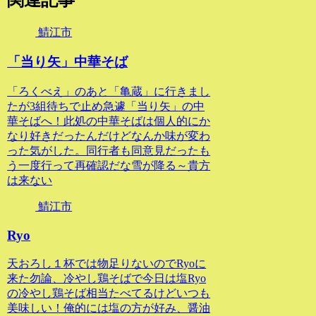
鯖江市
「当り矢」中華そば
「ろくべえ」のあと「亀蔵」に行きまし
たが3組待ちで止め急遽「当り矢」の中
華そばへ！此処の中華そばは個人的にか
なり好きだったんだけどなんか味が変わ
った気がした。同行者も同意見だったも
う一度行って再確認だな雪が降る～貴方
は来ない
鯖江市
Ryo
天おろし１杯では物足りないのでRyoに
来た勿論、冷やし鶏そばで今日は塩Ryo
の冷やし鶏そば相当たべてるけどいつも
美味しい！俺的には塩の方が好み、醤油