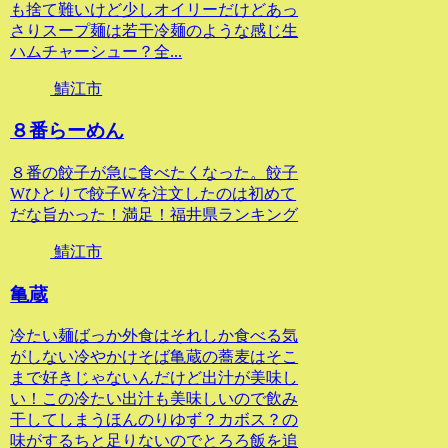
も捨て難いけど少しオイリーだけどあっ
さりスープ麺は若干冷麺のような感じ生
ハムチャーシュー？全...
鯖江市
８番らーめん
８番の餃子が急に食べたくなった。餃子
Wひとりで餃子Wを注文したのは初めて
だな旨かった！満足！福井県ランキング
鯖江市
亀蔵
冷たい麺ばっか外食はそれしか食べる気
がしない冷やかけそば亀蔵の蕎麦はそこ
まで好きじゃないんだけど出汁が美味し
い！この冷たい出汁も美味しいので飲み
干してしまうほんのりゆず？カボス？の
味がするちと足りないのでとろろ飯を追