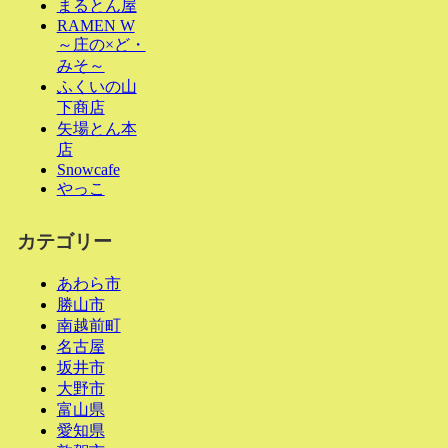
まるとん屋
RAMEN W
～庄の×ど・
みそ～
ふくいの山
下商店
矢場とん本
店
Snowcafe
やっこ
カテゴリー
あわら市
勝山市
南越前町
名古屋
坂井市
大野市
富山県
愛知県