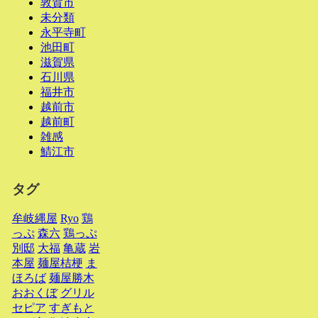
敦賀市
未分類
永平寺町
池田町
滋賀県
石川県
福井市
越前市
越前町
雑感
鯖江市
タグ
牟岐縄屋
Ryo
鶏
っぷ
森六
鶏っぷ
別邸
大福
亀蔵
岩
本屋
麺屋桔梗
ま
ほろば
麺屋勝木
おおくぼ
グリル
セピア
すぎもと