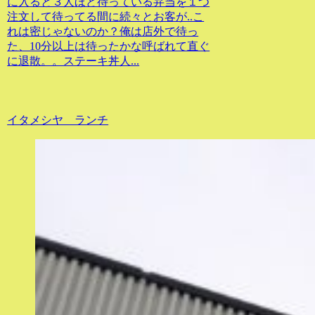
に入ると３人ほど待っている弁当を１つ
注文して待ってる間に続々とお客が..こ
れは密じゃないのか？俺は店外で待っ
た、10分以上は待ったかな呼ばれて直ぐ
に退散。。ステーキ丼人...
イタメシヤ ランチ