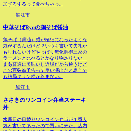
加ずるずるって食べちゃっ...
鯖江市
中華そばRyoの鶏そば醤油
鶏そば（醤油）麺が極細になったような
気がするんだけど？いつも書いて失礼か
もしれないけどやっぱり無化調御三家の
ラーメンと比べるとかなり物足りない。
まあ普通に美味いし近場だから通うけど
この百裂拳予告って良い演出だと思うで
も結局キリン柄が絡まない...
鯖江市
ささきのワンコイン弁当ステーキ
丼
水曜日の日替りワンコイン弁当が１番人
気と書いてあったので買いに来た。店内