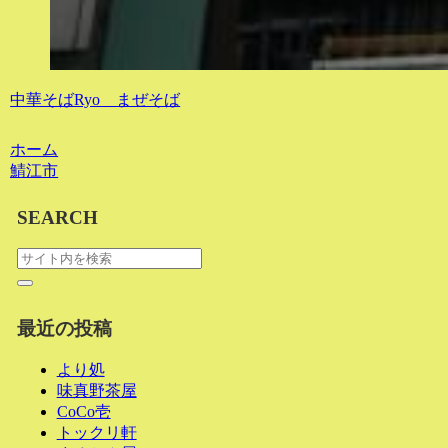
中華そばRyo まぜそば
ホーム
鯖江市
SEARCH
最近の投稿
より処
味真野茶屋
CoCo壱
トックリ軒