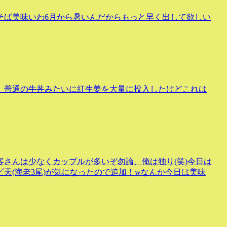
そば美味いわ6月から暑いんだからもっと早く出して欲しい
、普通の牛丼みたいに紅生姜を大量に投入したけどこれは
さんは少なくカップルが多いぞ勿論、俺は独り(笑)今日は
天(海老3尾)が気になったので追加！wなんか今日は美味