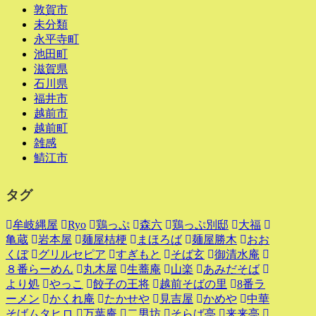
敦賀市
未分類
永平寺町
池田町
滋賀県
石川県
福井市
越前市
越前町
雑感
鯖江市
タグ
牟岐縄屋
Ryo
鶏っぷ
森六
鶏っぷ別邸
大福
亀蔵
岩本屋
麺屋桔梗
まほろば
麺屋勝木
おお
くぼ
グリルセピア
すぎもと
そば玄
御清水庵
８番らーめん
丸木屋
生蕎庵
山楽
あみだそば
より処
やっこ
餃子の王将
越前そばの里
8番ラ
ーメン
かくれ庵
たかせや
見吉屋
かめや
中華
そばムタヒロ
万葉庵
二男坊
そらば亭
来来亭