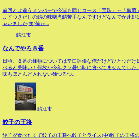
前回とは違うメンバーで今週も同じコース「宝珠」～「亀蔵」
ますつきだしの鯖の味噌煮鯖苦手なんですけどなんでか此処は
ゃいました(笑)俺が...
鯖江市
なんでやろ８番
日頃、８番の麺類については辛口評価な俺だけどひとつだけ
べると美味い！何故か今年クソ暑い時に食べてませんでした
味もほとんど入れない麺つるつ...
鯖江市
餃子の王将
餃子が食べたくて餃子の王将へ餃子とライス(中)餃子の王将