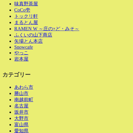
味真野茶屋
CoCo壱
トックリ軒
まるとん屋
RAMEN W ～庄の×ど・みそ～
ふくいの山下商店
矢場とん本店
Snowcafe
やっこ
岩本屋
カテゴリー
あわら市
勝山市
南越前町
名古屋
坂井市
大野市
富山県
愛知県