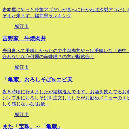
岩本屋にやっと冷製アゴだしが食べに行かねば冷製アゴだし
ぞまた来ます。福井県ランキング
鯖江市
吉野家 牛焼肉丼
先日食べて美味しかったので牛焼肉丼やっぱ美味いな！途中
合わないな💦付属の辛味噌？の方が断然合う
鯖江市
「亀蔵」おろしそば&エビ天
夜８時頃に行きましたが結構混んでます。お酒を飲んでるお客
シンプルにおろしそばを注文しましたがお勧めメニューのエビ
しく感じないな(お疲...
鯖江市
また「宝珠」～「亀蔵」