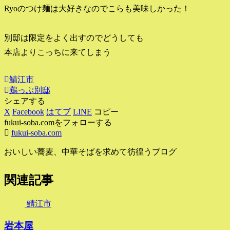
Ryoのつけ麺は大好きなのでこらも美味しかった！
別邸は限定をよく出すのでどうしても
本店よりこっちに来てしまう
鯖江市
鶏っぷ別邸
シェアする
X
Facebook
はてブ
LINE
コピー
fukui-soba.comをフォローする
fukui-soba.com
おいしい蕎麦、中華そばを求めて彷徨うブログ
関連記事
鯖江市
岩本屋