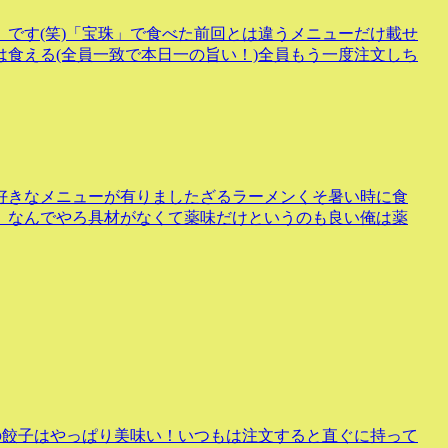
です(笑)「宝珠」で食べた前回とは違うメニューだけ載せ
食える(全員一致で本日一の旨い！)全員もう一度注文しち
好きなメニューが有りましたざるラーメンくそ暑い時に食
、なんでやろ具材がなくて薬味だけというのも良い俺は薬
の餃子はやっぱり美味い！いつもは注文すると直ぐに持って