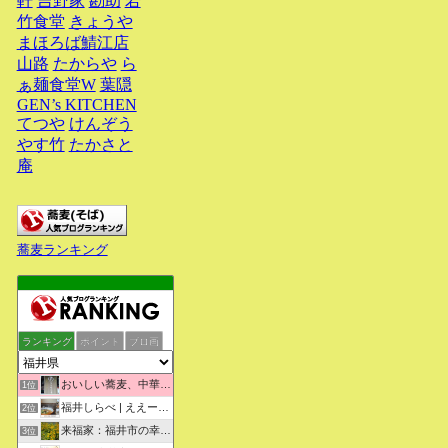
軒
吉野家
勘助
若
竹食堂
きょうや
まほろば鯖江店
山路
たからや
ら
ぁ麺食堂W
葉隠
GEN’s KITCHEN
てつや
けんぞう
やす竹
たかさと
庵
蕎麦ランキング
ランキング
ポイント
ブロ画
おいしい蕎麦、中華そばを求めて彷徨うブログ
1位
福井しらべ | ええーっ！？そうなんや！知らんかったわ。
2位
来福家：福井市の幸せリフォーム物語
3位