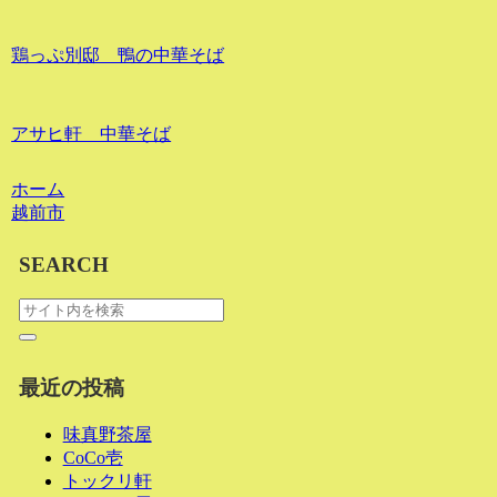
鶏っぷ別邸 鴨の中華そば
アサヒ軒 中華そば
ホーム
越前市
SEARCH
最近の投稿
味真野茶屋
CoCo壱
トックリ軒