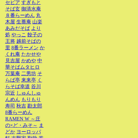
セピア
すぎもと
そば玄
御清水庵
８番らーめん
丸
木屋
生蕎庵
山楽
あみだそば
より
処
やっこ
餃子の
王将
越前そばの
里
8番ラーメン
か
くれ庵
たかせや
見吉屋
かめや
中
華そばムタヒロ
万葉庵
二男坊
そ
らば亭
来来亭
く
らそば幸道
谷川
宗近
しゅんしゅ
んめん
もりもり
寿司
秋吉
勘太郎
8番らーめん
RAMEN W ～庄
の×ど・みそ～
ま
どか
ヨーロッパ