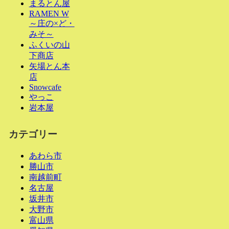
まるとん屋
RAMEN W
～庄の×ど・
みそ～
ふくいの山
下商店
矢場とん本
店
Snowcafe
やっこ
岩本屋
カテゴリー
あわら市
勝山市
南越前町
名古屋
坂井市
大野市
富山県