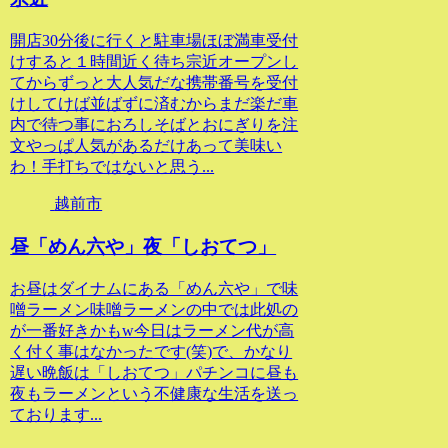
開店30分後に行くと駐車場ほぼ満車受付
けすると１時間近く待ち宗近オープンし
てからずっと大人気だな携帯番号を受付
けしてけば並ばずに済むからまだ楽だ車
内で待つ事におろしそばとおにぎりを注
文やっぱ人気があるだけあって美味い
わ！手打ちではないと思う...
越前市
昼「めん六や」夜「しおてつ」
お昼はダイナムにある「めん六や」で味
噌ラーメン味噌ラーメンの中では此処の
が一番好きかもw今日はラーメン代が高
く付く事はなかったです(笑)で、かなり
遅い晩飯は「しおてつ」パチンコに昼も
夜もラーメンという不健康な生活を送っ
ております...