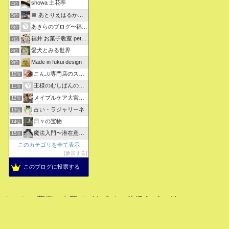
showa 土花亭
4位
〓 あとりえはるかの日々悠悠 〓
5位
あきらのブログ〜福井県より〜
6位
福井 お菓子教室 petit sugarland
7位
愛犬とみる世界
8位
Made in fukui design
9位
こんぶ専門店のスタッフ日記
10位
王様のむしぱんのブログ
11位
メイプルケア大宮デイサービス
12位
占い・ラジャリーネ
13位
日々の宝物
14位
魔法入門〜潜在意識〜真を見抜く秘法〜
15位
このカテゴリを全て表示
参加する
このブログに投票する
おいしい蕎麦、中華そばを求めて彷徨うブログ
© 2012 おいしい蕎麦、中華そばを求めて彷徨うブログ.