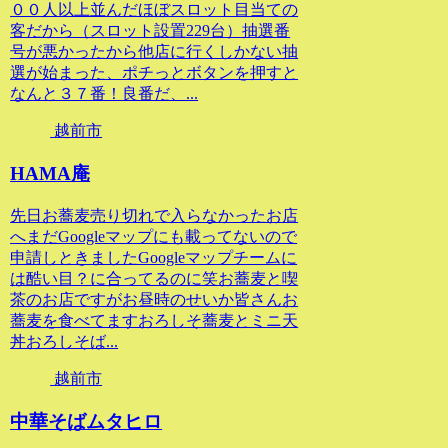
００人以上並んだほぼスロット目当ての
客だから（スロット設置229台）抽選番
号が悪かったから他店に行くしかない抽
選が始まった、ポチっとボタンを押すと
なんと３７番！良番だ、...
越前市
HAMA庵
先日お蕎麦売り切れで入らなかったお店
へまだGoogleマップにも載ってないので
申請しときましたGoogleマップチームに
は酷い目？に合ってるのに笑お蕎麦と喫
茶のお店ですがお昼時のせいか皆さんお
蕎麦を食べてますおろしそ蕎麦とミニ天
丼おろしそば...
越前市
中華そばムタヒロ