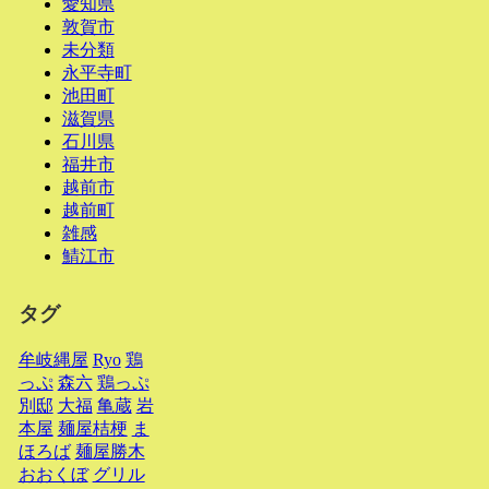
愛知県
敦賀市
未分類
永平寺町
池田町
滋賀県
石川県
福井市
越前市
越前町
雑感
鯖江市
タグ
牟岐縄屋
Ryo
鶏
っぷ
森六
鶏っぷ
別邸
大福
亀蔵
岩
本屋
麺屋桔梗
ま
ほろば
麺屋勝木
おおくぼ
グリル