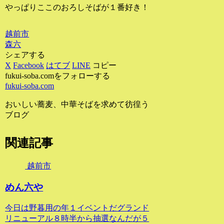
やっぱりここのおろしそばが１番好き！
越前市
森六
シェアする
X
Facebook
はてブ
LINE
コピー
fukui-soba.comをフォローする
fukui-soba.com
おいしい蕎麦、中華そばを求めて彷徨う
ブログ
関連記事
越前市
めん六や
今日は野暮用の年１イベントだグランド
リニューアル８時半から抽選なんだが５