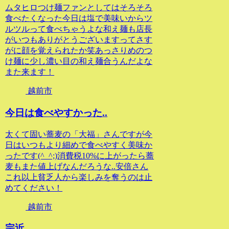
ムタヒロつけ麺ファンとしてはそろそろ
食べたくなった今日は塩で美味いからツ
ルツルって食べちゃうよな和え麺も店長
がいつもありがとうございますってさす
がに顔を覚えられたか笑あっさりめのつ
け麺に少し濃い目の和え麺合うんだよな
また来ます！
越前市
今日は食べやすかった..
太くて固い蕎麦の「大福」さんですが今
日はいつもより細めで食べやすく美味か
ったです(^_^;)消費税10%に上がったら蕎
麦もまた値上げなんだろうな..安倍さん
これ以上貧乏人から楽しみを奪うのは止
めてください！
越前市
宗近