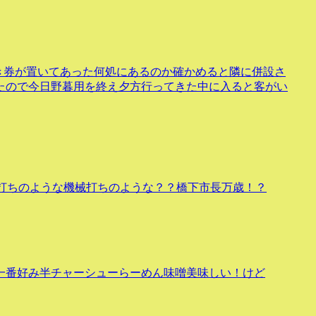
り引き券が置いてあった何処にあるのか確かめると隣に併設さ
たので今日野暮用を終え夕方行ってきた中に入ると客がい
手打ちのような機械打ちのような？？橋下市長万歳！？
一番好み半チャーシューらーめん味噌美味しい！けど