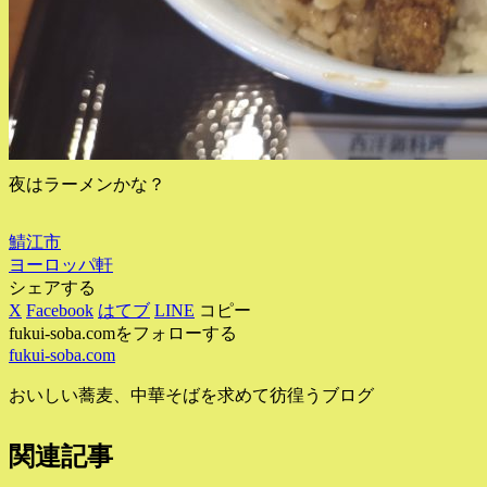
夜はラーメンかな？
鯖江市
ヨーロッパ軒
シェアする
X
Facebook
はてブ
LINE
コピー
fukui-soba.comをフォローする
fukui-soba.com
おいしい蕎麦、中華そばを求めて彷徨うブログ
関連記事