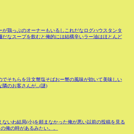
ーが鶏っぷのオーナーもいるしこれだなログハウスタンタ
麺だなスープを飲むと俺的には結構辛いラー油はほとんど
のでそちらを注文蟹塩そばおー蟹の風味が効いて美味しい
お客さんが...(謎)
ないわ結局(小)を頼まなかった俺が悪い以前の投稿を見る
もの俺の時があるみたい。。