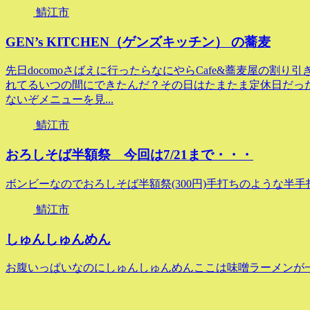
鯖江市
GEN’s KITCHEN（ゲンズキッチン） の蕎麦
先日docomoさばえに行ったらなにやらCafe&蕎麦屋の割
れてるいつの間にできたんだ？その日はたまたま定休日だっ
ないぞメニューを見...
鯖江市
おろしそば半額祭 今回は7/21まで・・・
ボンビーなのでおろしそば半額祭(300円)手打ちのような半
鯖江市
しゅんしゅんめん
お腹いっぱいなのにしゅんしゅんめんここは味噌ラーメンが