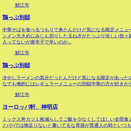
鯖江市
鶏っぷ別邸
中華そばを食べるつもりで来たんだけど気になる限定メニュ
ンメン大きめにみじん切りした玉ねぎがたっぷり珍しい担々
入ってないが唐辛子で辛いのか...
鯖江市
鶏っぷ別邸
冷やしラーメンの気分だったんだけど気になる限定があった
なでも俺的にはレギュラーメニューの別邸中華の方が好きかな隣の
鯖江市
ヨーロッパ軒、神明店
ミックス丼カツ１枚減らしてご飯を少なくしてほしい全部食え
と(小)では物足りないと書いてるな胃袋が普通人の時といつ