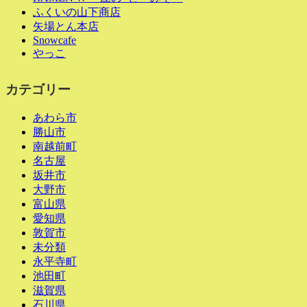
ふくいの山下商店
矢場とん本店
Snowcafe
やっこ
カテゴリー
あわら市
勝山市
南越前町
名古屋
坂井市
大野市
富山県
愛知県
敦賀市
未分類
永平寺町
池田町
滋賀県
石川県