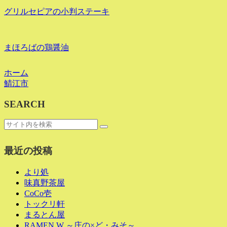
グリルセピアの小判ステーキ
まほろばの鶏醤油
ホーム
鯖江市
SEARCH
最近の投稿
より処
味真野茶屋
CoCo壱
トックリ軒
まるとん屋
RAMEN W ～庄の×ど・みそ～