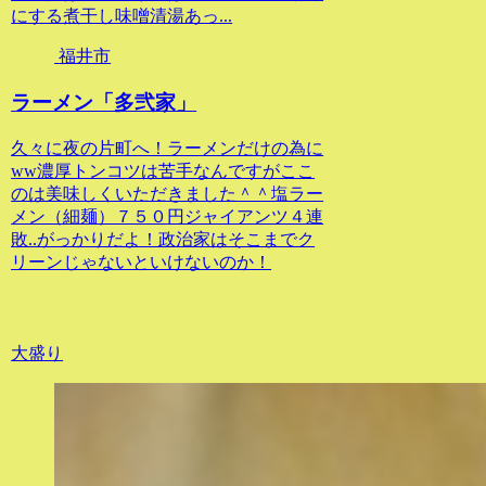
にする煮干し味噌清湯あっ...
福井市
ラーメン「多弐家」
久々に夜の片町へ！ラーメンだけの為に
ww濃厚トンコツは苦手なんですがここ
のは美味しくいただきました＾＾塩ラー
メン（細麺）７５０円ジャイアンツ４連
敗..がっかりだよ！政治家はそこまでク
リーンじゃないといけないのか！
大盛り