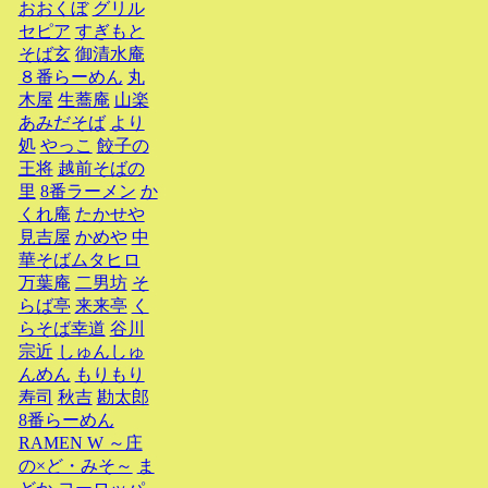
おおくぼ
グリル
セピア
すぎもと
そば玄
御清水庵
８番らーめん
丸
木屋
生蕎庵
山楽
あみだそば
より
処
やっこ
餃子の
王将
越前そばの
里
8番ラーメン
か
くれ庵
たかせや
見吉屋
かめや
中
華そばムタヒロ
万葉庵
二男坊
そ
らば亭
来来亭
く
らそば幸道
谷川
宗近
しゅんしゅ
んめん
もりもり
寿司
秋吉
勘太郎
8番らーめん
RAMEN W ～庄
の×ど・みそ～
ま