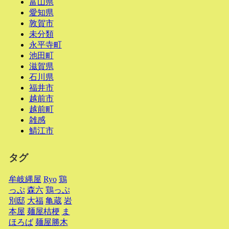
富山県
愛知県
敦賀市
未分類
永平寺町
池田町
滋賀県
石川県
福井市
越前市
越前町
雑感
鯖江市
タグ
牟岐縄屋
Ryo
鶏
っぷ
森六
鶏っぷ
別邸
大福
亀蔵
岩
本屋
麺屋桔梗
ま
ほろば
麺屋勝木