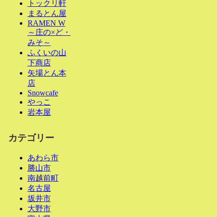
トックリ軒
まるとん屋
RAMEN W
～庄の×ど・
みそ～
ふくいの山
下商店
矢場とん本
店
Snowcafe
やっこ
岩本屋
カテゴリー
あわら市
勝山市
南越前町
名古屋
坂井市
大野市