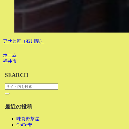
アサヒ軒（石川県）
ホーム
福井市
SEARCH
最近の投稿
味真野茶屋
CoCo壱