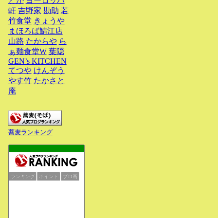
どか
ヨーロッパ
軒
吉野家
勘助
若
竹食堂
きょうや
まほろば鯖江店
山路
たからや
ら
ぁ麺食堂W
葉隠
GEN’s KITCHEN
てつや
けんぞう
やす竹
たかさと
庵
蕎麦ランキング
ランキング
ポイント
ブロ画