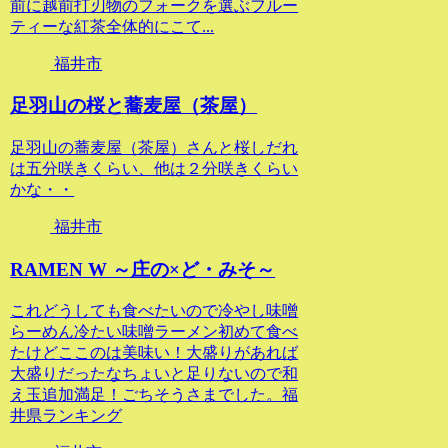
前に越前打刃物のフォークを選ぶフルー
ティーな紅茶全体的にこて...
福井市
足羽山の桜と蕎麦屋（茶屋）
足羽山の蕎麦屋（茶屋）さんと桜しだれ
は五分咲きくらい、他は２分咲きくらい
かな・・
福井市
RAMEN W ～庄の×ど・みそ～
これどうしても食べたいので冷やし味噌
らーめん冷たい味噌ラーメン初めて食べ
たけどここのは美味い！大盛りがあれば
大盛りだったなちょいと足りないので和
え玉追加満足！ごちそうさまでした。福
井県ランキング