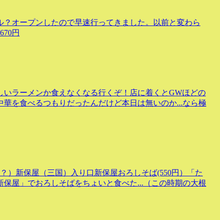
ル？オープンしたので早速行ってきました。以前と変わら
70円
しいラーメンか食えなくなる行くぞ！店に着くとGWほどの
華を食べるつもりだったんだけど本日は無いのか...なら極
？）新保屋（三国）入り口新保屋おろしそば(550円）「た
保屋」でおろしそばをちょいと食べた...（この時期の大根