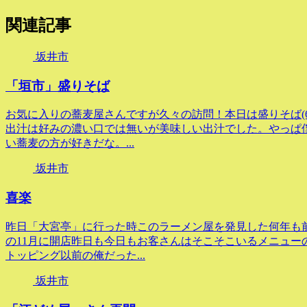
関連記事
坂井市
「垣市」盛りそば
お気に入りの蕎麦屋さんですが久々の訪問！本日は盛りそば(
出汁は好みの濃い口では無いが美味しい出汁でした。やっぱ
い蕎麦の方が好きだな。...
坂井市
喜楽
昨日「大宮亭」に行った時このラーメン屋を発見した何年も
の11月に開店昨日も今日もお客さんはそこそこいるメニュー
トッピング以前の俺だった...
坂井市