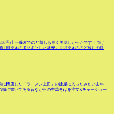
650円)十一蕎麦でのど越しも良く美味しかったです！つけ
僕は粗挽きのボソボソした蕎麦より細挽きののど越しの良
前に閉店した「ラーメン上田」の建屋に入ったみたい去年
の頭に書いてある昔ながらの中華そばを注文&チャーシュー