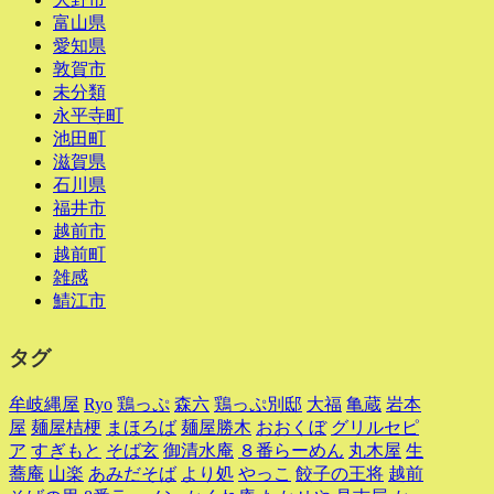
富山県
愛知県
敦賀市
未分類
永平寺町
池田町
滋賀県
石川県
福井市
越前市
越前町
雑感
鯖江市
タグ
牟岐縄屋
Ryo
鶏っぷ
森六
鶏っぷ別邸
大福
亀蔵
岩本
屋
麺屋桔梗
まほろば
麺屋勝木
おおくぼ
グリルセピ
ア
すぎもと
そば玄
御清水庵
８番らーめん
丸木屋
生
蕎庵
山楽
あみだそば
より処
やっこ
餃子の王将
越前