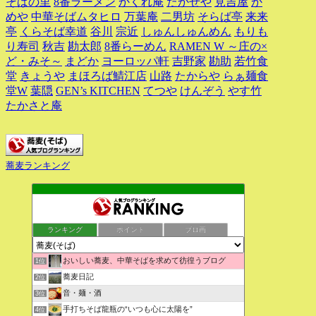
そばの里
8番ラーメン
かくれ庵
たかせや
見吉屋
か
めや
中華そばムタヒロ
万葉庵
二男坊
そらば亭
来来
亭
くらそば幸道
谷川
宗近
しゅんしゅんめん
もりも
り寿司
秋吉
勘太郎
8番らーめん
RAMEN W ～庄の×
ど・みそ～
まどか
ヨーロッパ軒
吉野家
勘助
若竹食
堂
きょうや
まほろば鯖江店
山路
たからや
らぁ麺食
堂W
葉隠
GEN’s KITCHEN
てつや
けんぞう
やす竹
たかさと庵
蕎麦ランキング
ランキング
ポイント
ブロ画
おいしい蕎麦、中華そばを求めて彷徨うブログ
1位
蕎麦日記
2位
音・麺・酒
3位
手打ちそば龍瓶の“いつも心に太陽を”
4位