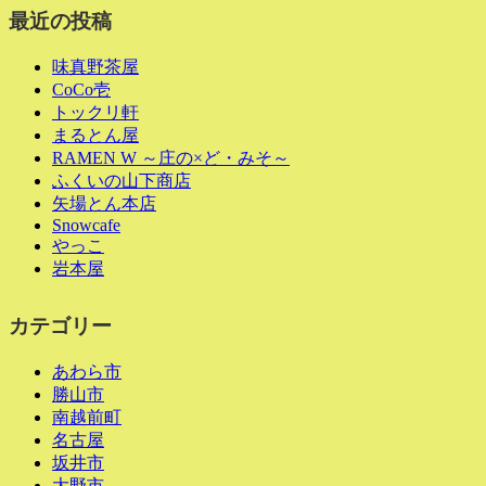
最近の投稿
味真野茶屋
CoCo壱
トックリ軒
まるとん屋
RAMEN W ～庄の×ど・みそ～
ふくいの山下商店
矢場とん本店
Snowcafe
やっこ
岩本屋
カテゴリー
あわら市
勝山市
南越前町
名古屋
坂井市
大野市