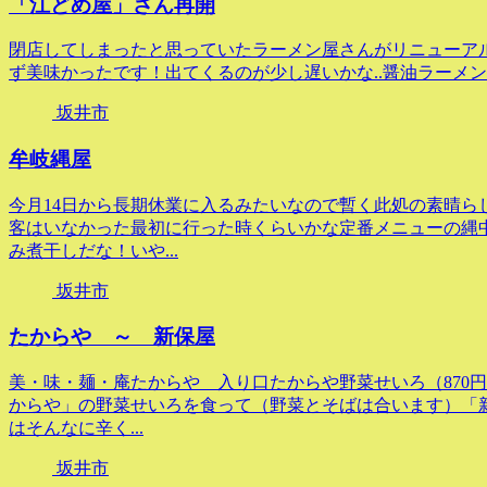
「江どめ屋」さん再開
閉店してしまったと思っていたラーメン屋さんがリニューア
ず美味かったです！出てくるのが少し遅いかな..醤油ラーメン6
坂井市
牟岐縄屋
今月14日から長期休業に入るみたいなので暫く此処の素晴ら
客はいなかった最初に行った時くらいかな定番メニューの縄中
み煮干しだな！いや...
坂井市
たからや ～ 新保屋
美・味・麺・庵たからや 入り口たからや野菜せいろ（870円
からや」の野菜せいろを食って（野菜とそばは合います）「新
はそんなに辛く...
坂井市