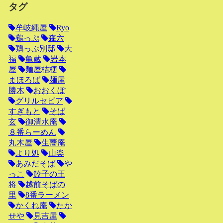
タグ
牟岐縄屋
Ryo
鶏っぷ
森六
鶏っぷ別邸
大
福
亀蔵
岩本
屋
麺屋桔梗
まほろば
麺屋
勝木
おおくぼ
グリルセピア
すぎもと
そば
玄
御清水庵
８番らーめん
丸木屋
生蕎庵
より処
山楽
あみだそば
や
っこ
餃子の王
将
越前そばの
里
8番ラーメン
かくれ庵
たか
せや
見吉屋