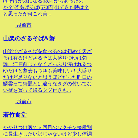
げそばが気になる(以前からあったの
か？)釜あげそば(570円)出てきた時は？
と思ったが何これ美...
越前市
山楽のざるそば&蟹
山楽でざるそばを食べるのは初めて天ざ
るは有るけどざるそば大盛りつゆは勿
論、江戸前じゃなくどっぷり浸けれるつ
ゆだけど蕎麦もつゆも美味しい！大盛り
だけど足りないと思うほどだった昨日の
鱗雲って綺麗とは違うなタグの付いてな
い蟹を買って帰るタグ付きも...
越前市
若竹食堂
かかりつけ医で３回目のワクチン接種別
に長生きしたい訳じゃないけど少し体調