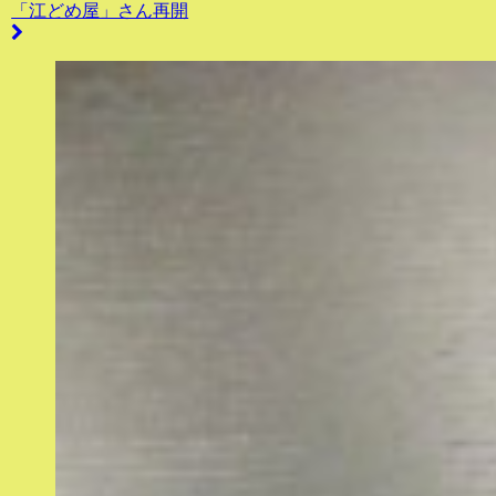
「江どめ屋」さん再開