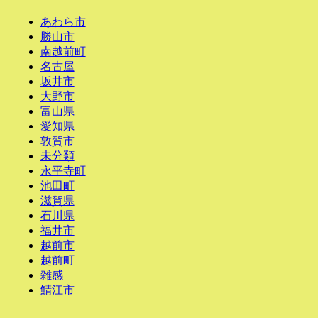
あわら市
勝山市
南越前町
名古屋
坂井市
大野市
富山県
愛知県
敦賀市
未分類
永平寺町
池田町
滋賀県
石川県
福井市
越前市
越前町
雑感
鯖江市