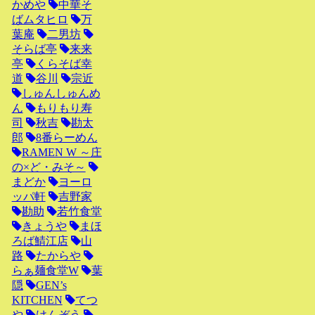
かめや
中華そ
ばムタヒロ
万
葉庵
二男坊
そらば亭
来来
亭
くらそば幸
道
谷川
宗近
しゅんしゅんめ
ん
もりもり寿
司
秋吉
勘太
郎
8番らーめん
RAMEN W ～庄
の×ど・みそ～
まどか
ヨーロ
ッパ軒
吉野家
勘助
若竹食堂
きょうや
まほ
ろば鯖江店
山
路
たからや
らぁ麺食堂W
葉
隠
GEN’s
KITCHEN
てつ
や
けんぞう