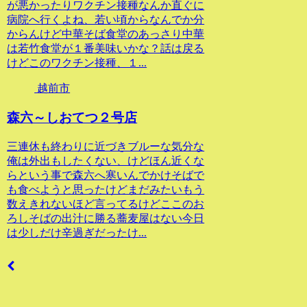
が悪かったりワクチン接種なんか直ぐに
病院へ行くよね、若い頃からなんでか分
からんけど中華そば食堂のあっさり中華
は若竹食堂が１番美味いかな？話は戻る
けどこのワクチン接種、１...
越前市
森六～しおてつ２号店
三連休も終わりに近づきブルーな気分な
俺は外出もしたくない、けどほん近くな
らという事で森六へ寒いんでかけそばで
も食べようと思ったけどまだみたいもう
数えきれないほど言ってるけどここのお
ろしそばの出汁に勝る蕎麦屋はない今日
は少しだけ辛過ぎだったけ...