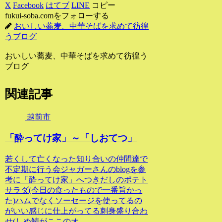
X
Facebook
はてブ
LINE
コピー
fukui-soba.comをフォローする
おいしい蕎麦、中華そばを求めて彷徨
うブログ
おいしい蕎麦、中華そばを求めて彷徨う
ブログ
関連記事
越前市
「酔ってけ家」～「しおてつ」
若くして亡くなった知り合いの仲間達で
不定期に行う会ジャガーさんのblogを参
考に「酔ってけ家」へつきだしのポテト
サラダ(今日の食ったもので一番旨かっ
た)ハムでなくソーセージを使ってるの
がいい感じに仕上がってる刺身盛り合わ
せ(しめ鯖がここのオ...