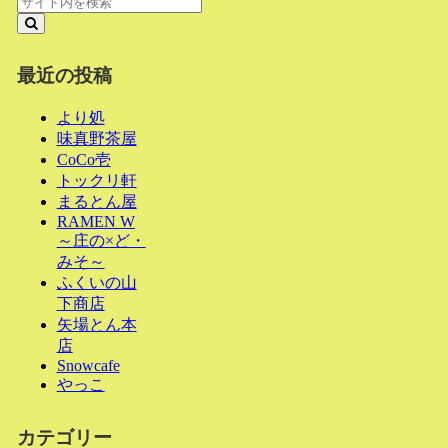
最近の投稿
より処
味真野茶屋
CoCo壱
トックリ軒
まるとん屋
RAMEN W
～庄の×ど・
みそ～
ふくいの山
下商店
矢場とん本
店
Snowcafe
やっこ
カテゴリー