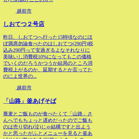
越前市
しおてつ２号店
昨日、しおてつへ行った15時頃なのにほ
ぼ満席勿論食べたのはしおてつ(290円)税
込み290円って安過ぎるよなそれなりに
美味いし消費税10%になってもこの価格
でいくのだろうかつうか結局のところ消
費税上がるのか、延期するとか言ってた
のによ世界の...
越前市
「山路」釜あげそば
蕎麦とご飯ものが食べたくて「山路」さ
んへでもちょっと遅めだったのでご飯も
のは売り切れ(泣)じゃ結構ですと出よう
かと思ったがふとメニューを見ると釜あ