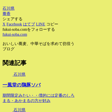
石川県
蕎香
シェアする
X
Facebook
はてブ
LINE
コピー
fukui-soba.comをフォローする
fukui-soba.com
おいしい蕎麦、中華そばを求めて彷徨う
ブログ
関連記事
石川県
一風堂の鶏豚ソバ
期間限定みたい・・僕的には定番のしろ
まる・あかまるの方が好み
石川県