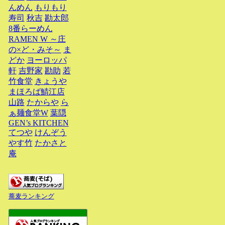
んめん
もりもり
寿司
秋吉
勘太郎
8番らーめん
RAMEN W ～庄
の×ど・みそ～
ま
どか
ヨーロッパ
軒
吉野家
勘助
若
竹食堂
きょうや
まほろば鯖江店
山路
たからや
ら
ぁ麺食堂W
葉隠
GEN’s KITCHEN
てつや
けんぞう
やす竹
たかさと
庵
蕎麦ランキング