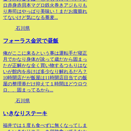
ロ赤身赤貝本マグロ鉄火巻きアジもりも
り寿司はやっぱり美味い！まだお腹膨れ
てないけど気になる蕎麦...
石川県
フォーラス金沢で昼飯
俺がここに来るという事は運転手だ寝正
月でかなり身体が訛って歳だから固まっ
たが正解かな全く買い物するつもりはな
いが館内を歩けば多少なり解れるだろ？
10時開店だが飯屋は11時開店目当ての飯
屋の整理券だけ抑えて１時間ほどウロウ
ロ、、固まってるから...
石川県
いきなりステーキ
福井では１度も食べずに無くなってしま