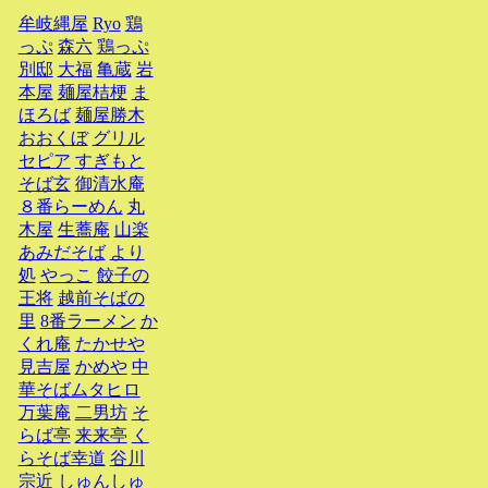
牟岐縄屋
Ryo
鶏
っぷ
森六
鶏っぷ
別邸
大福
亀蔵
岩
本屋
麺屋桔梗
ま
ほろば
麺屋勝木
おおくぼ
グリル
セピア
すぎもと
そば玄
御清水庵
８番らーめん
丸
木屋
生蕎庵
山楽
あみだそば
より
処
やっこ
餃子の
王将
越前そばの
里
8番ラーメン
か
くれ庵
たかせや
見吉屋
かめや
中
華そばムタヒロ
万葉庵
二男坊
そ
らば亭
来来亭
く
らそば幸道
谷川
宗近
しゅんしゅ