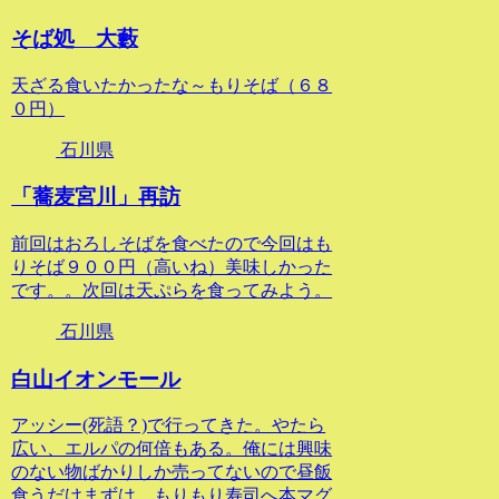
そば処 大藪
天ざる食いたかったな～もりそば（６８
０円）
石川県
「蕎麦宮川」再訪
前回はおろしそばを食べたので今回はも
りそば９００円（高いね）美味しかった
です。。次回は天ぷらを食ってみよう。
石川県
白山イオンモール
アッシー(死語？)で行ってきた。やたら
広い、エルパの何倍もある。俺には興味
のない物ばかりしか売ってないので昼飯
食うだけまずは もりもり寿司へ本マグ