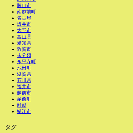
勝山市
南越前町
名古屋
坂井市
大野市
富山県
愛知県
敦賀市
未分類
永平寺町
池田町
滋賀県
石川県
福井市
越前市
越前町
雑感
鯖江市
タグ