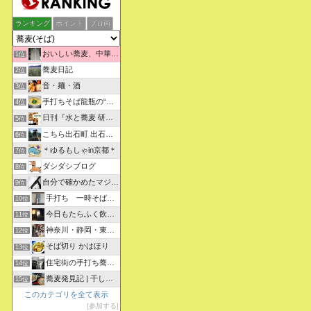
ランキング
ポイント
ブロ画
おいしい蕎麦、中華そばを求めて彷徨うブログ
1位
蕎麦日記
2位
音・麺・酒
3位
手打ちそば龍瓶の“いつも心に太陽を”
4位
日刊『水と蕎麦 研究図鑑』
5位
こちら出石町 出石そばの「田中屋食品製造部」
6位
＊ゆるもしゃin京都＊
7位
ダシダシブログ
8位
自分で確かめたマジな近現代史・グルメな蕎麦・キレイなお花さん
9位
手打ち 一時そば (店主の軟式ホームページ）
10位
今日もたらふく飲んで食べた -湖月四代目嫁日記-
11位
神奈川・静岡・東京の蕎麦屋の評判と口コミ
12位
そば切り かはほり
13位
住宅街の手打ち蕎麦屋三代目ブログ
14位
蕎麦発見記 | 干しそばをメインにしたそばブログ
15位
このカテゴリを全て表示
参加する