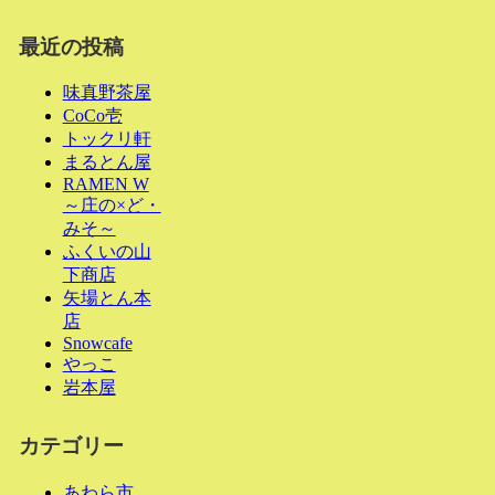
最近の投稿
味真野茶屋
CoCo壱
トックリ軒
まるとん屋
RAMEN W
～庄の×ど・
みそ～
ふくいの山
下商店
矢場とん本
店
Snowcafe
やっこ
岩本屋
カテゴリー
あわら市