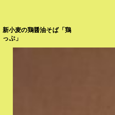
新小麦の鶏醤油そば「鶏
っぷ」