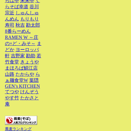
らば亭
来来亭
く
らそば幸道
谷川
宗近
しゅんしゅ
んめん
もりもり
寿司
秋吉
勘太郎
8番らーめん
RAMEN W ～庄
の×ど・みそ～
ま
どか
ヨーロッパ
軒
吉野家
勘助
若
竹食堂
きょうや
まほろば鯖江店
山路
たからや
ら
ぁ麺食堂W
葉隠
GEN’s KITCHEN
てつや
けんぞう
やす竹
たかさと
庵
蕎麦ランキング