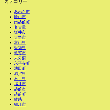
カテゴリー
あわら市
勝山市
南越前町
名古屋
坂井市
大野市
富山県
愛知県
敦賀市
未分類
永平寺町
池田町
滋賀県
石川県
福井市
越前市
越前町
雑感
鯖江市