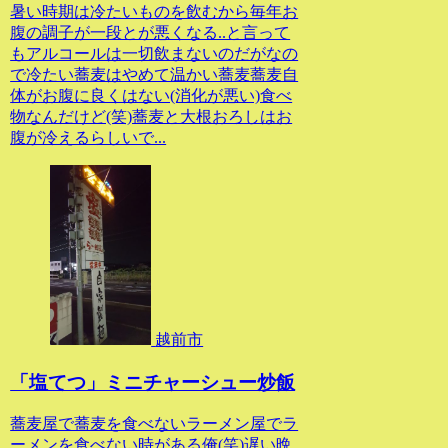
暑い時期は冷たいものを飲むから毎年お
腹の調子が一段とが悪くなる..と言って
もアルコールは一切飲まないのだがなの
で冷たい蕎麦はやめて温かい蕎麦蕎麦自
体がお腹に良くはない(消化が悪い)食べ
物なんだけど(笑)蕎麦と大根おろしはお
腹が冷えるらしいで...
越前市
「塩てつ」ミニチャーシュー炒飯
蕎麦屋で蕎麦を食べないラーメン屋でラ
ーメンを食べない時がある俺(笑)遅い晩