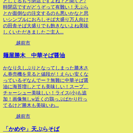
としてるもう閉店ですよね？と聞くと7
時閉店ですがどうぞって有難い！天ぷら
とか面倒なの注文するのも悪いかなと思
いシンプルにおろしそば大盛り万人向け
の田舎そば大盛りでも飽きないよね美味
しくいただきましたご主人...
越前市
麺屋勝木 中華そば醤油
かなり久しぶりとなってしまった勝木さ
ん券売機を見ると値段が！えらい安くな
っているぞなんでー？無難に中華そば醤
油に海苔増しとても美味しい！スープ、
チャーシュー美味しい！ライス(小)も追
加！画像無しw近くの鶏っぷばかり行っ
てるけど勝木も美味いわ...
越前市
「かめや」天ぷらそば