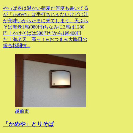
やっぱ冬は温かい蕎麦だ何度も書いてる
が「かめや」は手打ちじゃないけど出汁
が美味いからたまに来てしまう。天ぷら
そば海老1尾(980円)ちなみに2尾は1280
円！かけそばは580円だから1尾400円
だ！海老天、高っ！wおつまみ大晦日の
総合格闘技...
越前市
「かめや」とりそば