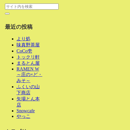
最近の投稿
より処
味真野茶屋
CoCo壱
トックリ軒
まるとん屋
RAMEN W
～庄の×ど・
みそ～
ふくいの山
下商店
矢場とん本
店
Snowcafe
やっこ