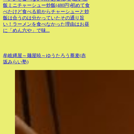
飯ミニチャーシュー炒飯(480円)初めて食
べたけど食べる前からチャーシューと炒
飯は合うのは分かっていたその通り旨
い！ラーメンを食べなかった理由はお昼
に「めん六や」で味...
牟岐縄屋～麺屋暁～ゆうたろう蕎麦(赤
坂みらい塾)