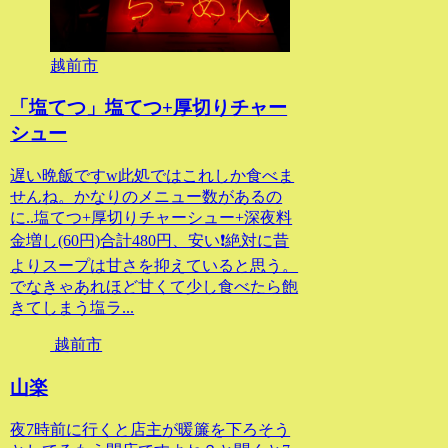
越前市
「塩てつ」塩てつ+厚切りチャー
シュー
遅い晩飯ですw此処ではこれしか食べま
せんね。かなりのメニュー数があるの
に..塩てつ+厚切りチャーシュー+深夜料
金増し(60円)合計480円、安い❗絶対に昔
よりスープは甘さを抑えていると思う。
でなきゃあれほど甘くて少し食べたら飽
きてしまう塩ラ...
越前市
山楽
夜7時前に行くと店主が暖簾を下ろそう