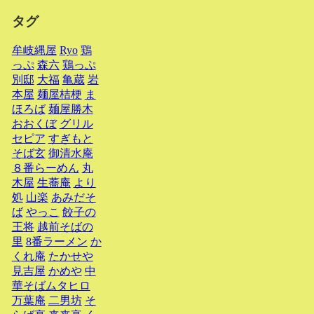
タグ
牟岐縄屋
Ryo
鶏
っぷ
森六
鶏っぷ
別邸
大福
亀蔵
岩
本屋
麺屋桔梗
ま
ほろば
麺屋勝木
おおくぼ
グリル
セピア
すぎもと
そば玄
御清水庵
８番らーめん
丸
木屋
生蕎庵
より
処
山楽
あみだそ
ば
やっこ
餃子の
王将
越前そばの
里
8番ラーメン
か
くれ庵
たかせや
見吉屋
かめや
中
華そばムタヒロ
万葉庵
二男坊
そ