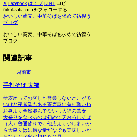
X
Facebook
はてブ
LINE
コピー
fukui-soba.comをフォローする
おいしい蕎麦、中華そばを求めて彷徨う
ブログ
おいしい蕎麦、中華そばを求めて彷徨う
ブログ
関連記事
越前市
手打そば 大福
蕎麦屋ってお昼しか営業しないとこが多
いけど夜営業もある蕎麦屋は有り難いね
お昼より全然混んでないし大福の蕎麦、
大盛りを食べるのは初めて天おろしそば
（大）普通盛りでも他店より少し多いか
ら大盛りは結構な量だなでも美味しいか
らなんとか食べ切れた２月...