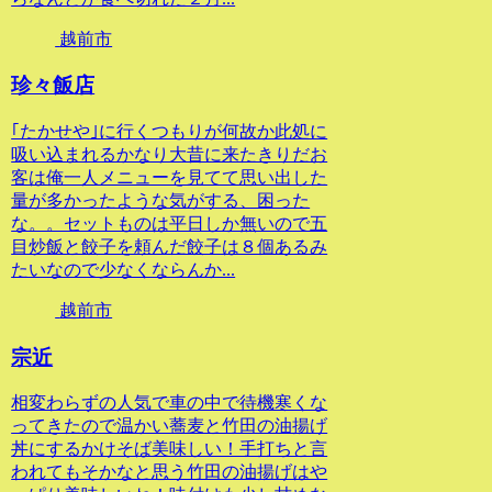
越前市
珍々飯店
｢たかせや｣に行くつもりが何故か此処に
吸い込まれるかなり大昔に来たきりだお
客は俺一人メニューを見てて思い出した
量が多かったような気がする、困った
な。。セットものは平日しか無いので五
目炒飯と餃子を頼んだ餃子は８個あるみ
たいなので少なくならんか...
越前市
宗近
相変わらずの人気で車の中で待機寒くな
ってきたので温かい蕎麦と竹田の油揚げ
丼にするかけそば美味しい！手打ちと言
われてもそかなと思う竹田の油揚げはや