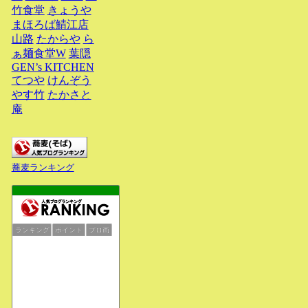
竹食堂
きょうや
まほろば鯖江店
山路
たからや
ら
ぁ麺食堂W
葉隠
GEN’s KITCHEN
てつや
けんぞう
やす竹
たかさと
庵
蕎麦ランキング
ランキング
ポイント
ブロ画