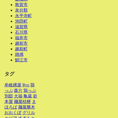
敦賀市
未分類
永平寺町
池田町
滋賀県
石川県
福井市
越前市
越前町
雑感
鯖江市
タグ
牟岐縄屋
Ryo
鶏
っぷ
森六
鶏っぷ
別邸
大福
亀蔵
岩
本屋
麺屋桔梗
ま
ほろば
麺屋勝木
おおくぼ
グリル