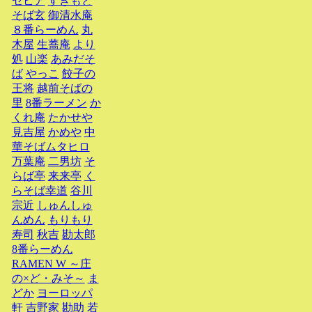
セピア
すぎもと
そば玄
御清水庵
８番らーめん
丸
木屋
生蕎庵
より
処
山楽
あみだそ
ば
やっこ
餃子の
王将
越前そばの
里
8番ラーメン
か
くれ庵
たかせや
見吉屋
かめや
中
華そばムタヒロ
万葉庵
二男坊
そ
らば亭
来来亭
く
らそば幸道
谷川
宗近
しゅんしゅ
んめん
もりもり
寿司
秋吉
勘太郎
8番らーめん
RAMEN W ～庄
の×ど・みそ～
ま
どか
ヨーロッパ
軒
吉野家
勘助
若