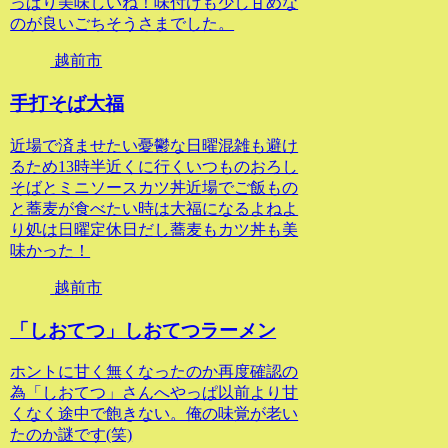
っぱり美味しいね！味付けも少し甘めな
のが良いごちそうさまでした。
越前市
手打そば大福
近場で済ませたい憂鬱な日曜混雑も避け
るため13時半近くに行くいつものおろし
そばとミニソースカツ丼近場でご飯もの
と蕎麦が食べたい時は大福になるよねよ
り処は日曜定休日だし蕎麦もカツ丼も美
味かった！
越前市
「しおてつ」しおてつラーメン
ホントに甘く無くなったのか再度確認の
為「しおてつ」さんへやっぱ以前より甘
くなく途中で飽きない。俺の味覚が老い
たのか謎です(笑)