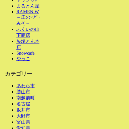
まるとん屋
RAMEN W
～庄の×ど・
みそ～
ふくいの山
下商店
矢場とん本
店
Snowcafe
やっこ
カテゴリー
あわら市
勝山市
南越前町
名古屋
坂井市
大野市
富山県
愛知県