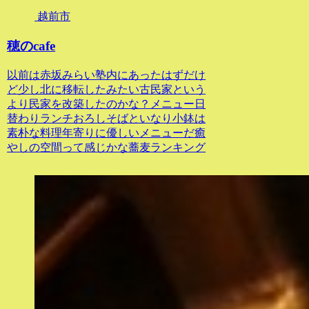
越前市
穂のcafe
以前は赤坂みらい塾内にあったはずだけ
ど少し北に移転したみたい古民家という
より民家を改築したのかな？メニュー日
替わりランチおろしそばといなり小鉢は
素朴な料理年寄りに優しいメニューだ癒
やしの空間って感じかな蕎麦ランキング