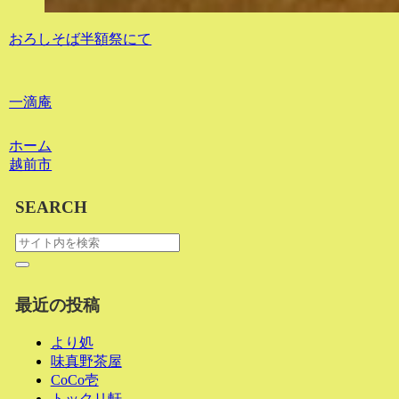
おろしそば半額祭にて
一滴庵
ホーム
越前市
SEARCH
最近の投稿
より処
味真野茶屋
CoCo壱
トックリ軒