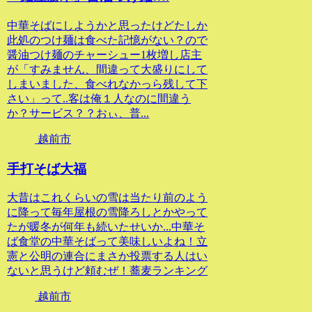
中華そばにしようかと思ったけどたしか
此処のつけ麺は食べた記憶がない？ので
醤油つけ麺のチャーシュー1枚増し店主
が「すみません、間違って大盛りにして
しまいました、食べれなかっら残して下
さい」って..客は俺１人なのに間違う
か？サービス？？おぃ、普...
越前市
手打そば大福
大昔はこれくらいの雪は当たり前のよう
に降って毎年屋根の雪降ろしとかやって
たが暖冬が何年も続いたせいか...中華そ
ば食堂の中華そばって美味しいよね！立
憲と公明の連合にまさか投票する人はい
ないと思うけど頼むぜ！蕎麦ランキング
越前市