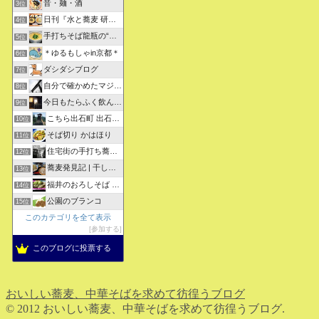
音・麺・酒
3位
日刊『水と蕎麦 研究図鑑』
4位
手打ちそば龍瓶の“いつも心に太陽を”
5位
＊ゆるもしゃin京都＊
6位
ダシダシブログ
7位
自分で確かめたマジな近現代史・グルメな蕎麦・キレイなお花さん
8位
今日もたらふく飲んで食べた -湖月四代目嫁日記-
9位
こちら出石町 出石そばの「田中屋食品製造部」
10位
そば切り かはほり
11位
住宅街の手打ち蕎麦屋三代目ブログ
12位
蕎麦発見記 | 干しそばをメインにしたそばブログ
13位
福井のおろしそば 無責任１００選
14位
公園のブランコ
15位
このカテゴリを全て表示
参加する
このブログに投票する
おいしい蕎麦、中華そばを求めて彷徨うブログ
© 2012 おいしい蕎麦、中華そばを求めて彷徨うブログ.