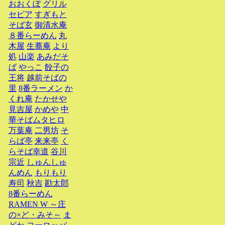
おおくぼ
グリル
セピア
すぎもと
そば玄
御清水庵
８番らーめん
丸
木屋
生蕎庵
より
処
山楽
あみだそ
ば
やっこ
餃子の
王将
越前そばの
里
8番ラーメン
か
くれ庵
たかせや
見吉屋
かめや
中
華そばムタヒロ
万葉庵
二男坊
そ
らば亭
来来亭
く
らそば幸道
谷川
宗近
しゅんしゅ
んめん
もりもり
寿司
秋吉
勘太郎
8番らーめん
RAMEN W ～庄
の×ど・みそ～
ま