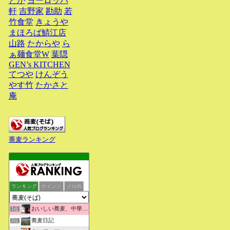
どか
ヨーロッパ
軒
吉野家
勘助
若
竹食堂
きょうや
まほろば鯖江店
山路
たからや
ら
ぁ麺食堂W
葉隠
GEN’s KITCHEN
てつや
けんぞう
やす竹
たかさと
庵
蕎麦ランキング
ランキング
ポイント
ブロ画
おいしい蕎麦、中華そばを求めて彷徨うブログ
1位
蕎麦日記
2位