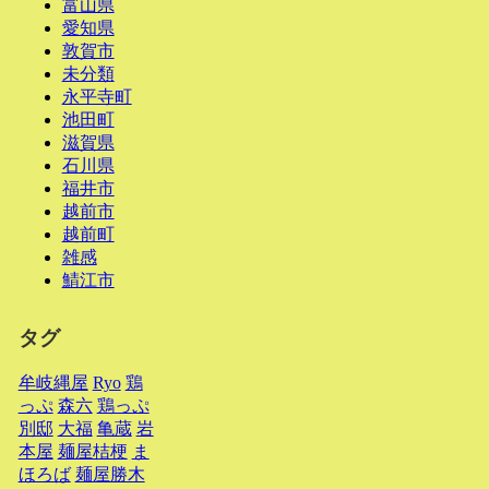
富山県
愛知県
敦賀市
未分類
永平寺町
池田町
滋賀県
石川県
福井市
越前市
越前町
雑感
鯖江市
タグ
牟岐縄屋
Ryo
鶏
っぷ
森六
鶏っぷ
別邸
大福
亀蔵
岩
本屋
麺屋桔梗
ま
ほろば
麺屋勝木