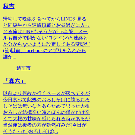
秋吉
帰宅して晩飯を食べてからLINEを見る
と同級生から連絡頂戴とお昼過ぎに入っ
とる俺はLINEもそうだがsns全般、メー
ルも自分で開かない(ログイン)と連絡と
か分からないように設定してある変態だ
(笑)以前、facebookのアプリを入れたら
誰か...
越前市
「森六」
以前より何故か行くペースが落ちてるが
今日食べて此処のおろしそばに勝るおろ
しそばは無いなとあらためて思った大根
おろしが結構辛い時とほんの僅かだけ辛
くて大根の甘味が感じられる時があるが
当然俺は後者の方が断然好みだ(今日が
そうだった)おろしそば(...