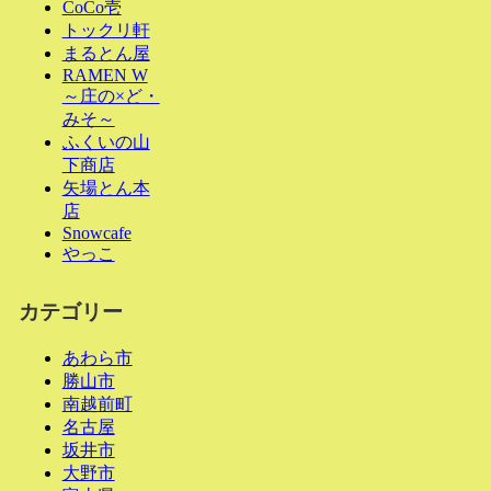
CoCo壱
トックリ軒
まるとん屋
RAMEN W
～庄の×ど・
みそ～
ふくいの山
下商店
矢場とん本
店
Snowcafe
やっこ
カテゴリー
あわら市
勝山市
南越前町
名古屋
坂井市
大野市