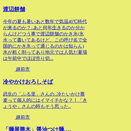
渡辺餅舗
今年の夏も暑いあと数年で気温40℃時代
が来るのか？..あと何年生きるのか分か
らんけどつう事で渡辺餅舗のかき氷(氷
水って書いてあるけど、この呼び名で全
国的にかき氷って通じるのかは知らん)
氷が粗く削ってあり地元では人気だ夏場
は午前中でほぼ売り切...
越前市
冷やかけおろしそば
武生の「ふる里」さんの..冷たいかけ蕎
麦って個人的にはイマイチかな？！「き
ょうや」さんの時もそう思った..
越前市
「麺屋勝木」醤油つけ麺….